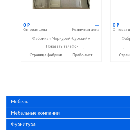
0
Р
—
0
Р
Оптовая
цена
Розничная
цена
Оптовая
ц
Фабрика «Меркурий-Сурский»
Фаб
+7 (8415) 73-05-06
Показать телефон
+7 (937) 400-89-79
+7 (841
☎
☎
☎
Страница фабрики
Прайс-лист
Стран
Мебель
Мебельные компании
Фурнитура