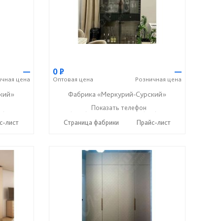
—
0
Р
—
ичная
цена
Оптовая
цена
Розничная
цена
кий»
Фабрика «Меркурий-Сурский»
37) 400-89-79
+7 (8415) 73-05-06
Показать телефон
+7 (937) 400-89-79
☎
☎
с-лист
Страница фабрики
Прайс-лист