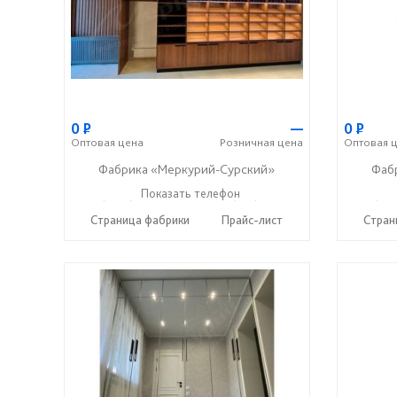
0
Р
—
0
Р
Оптовая
цена
Розничная
цена
Оптовая
ц
Фабрика «Меркурий-Сурский»
Фаб
+7 (8415) 73-05-06
Показать телефон
+7 (937) 400-89-79
+7 (841
☎
☎
☎
Страница фабрики
Прайс-лист
Стран