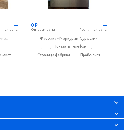
—
0
Р
—
ичная
цена
Оптовая
цена
Розничная
цена
кий»
Фабрика «Меркурий-Сурский»
37) 400-89-79
+7 (8415) 73-05-06
Показать телефон
+7 (937) 400-89-79
☎
☎
с-лист
Страница фабрики
Прайс-лист