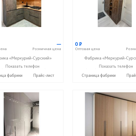
—
0
Р
ена
Розничная
цена
Оптовая
цена
Розн
рика «Меркурий-Сурский»
Фабрика «Меркурий-Сурс
5) 73-05-06
Показать телефон
+7 (937) 400-89-79
+7 (8415) 73-05-06
Показать телефон
+7 (9
☎
☎
☎
ица фабрики
Прайс-лист
Страница фабрики
Прай