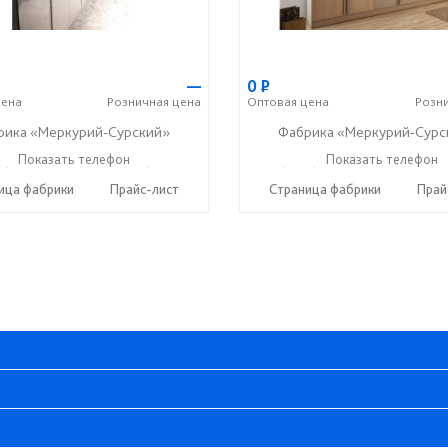
—
0
Р
ена
Розничная
цена
Оптовая
цена
Розн
рика «Меркурий-Сурский»
Фабрика «Меркурий-Сурс
5) 73-05-06
Показать телефон
+7 (937) 400-89-79
+7 (8415) 73-05-06
Показать телефон
+7 (9
☎
☎
☎
ица фабрики
Прайс-лист
Страница фабрики
Прай