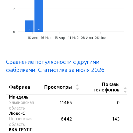
2
1
8
0
0
0
0
0
0
16 Фев
16 Мар
13 Апр
11 Май
08 Июн
06 Июл
Сравнение популярности с другими
фабриками. Статистика за июля 2026
Показы
▲
Фабрика
Просмотры
▲
телефонов
▼
▼
Миндаль
Ульяновская
11465
0
область
Люкс-С
Пензенская
6442
143
область
ВКБ-ГРУПП