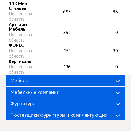
ТПК Мир
Стульев
693
38
Пензенская
область
Арттайм
Мебель
295
0
Пензенская
область
ФОРЕС
Пензенская
152
30
область
Вертикаль
Пензенская
136
0
область
Мебель
Мебельные компании
Фурнитура
Поставщики фурнитуры и комплектующих