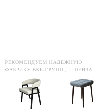
РЕКОМЕНДУЕМ НАДЕЖНУЮ
ФАБРИКУ ВКБ-ГРУПП , Г. ПЕНЗА