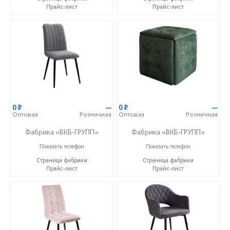
Прайс-лист
Прайс-лист
0
Р
—
0
Р
—
Оптовая
Розничная
Оптовая
Розничная
Фабрика «ВКБ-ГРУПП»
Фабрика «ВКБ-ГРУПП»
+7 (927) 391-50-09
+7 (927) 391-50-09
Показать телефон
Показать телефон
Страница фабрики
Страница фабрики
Прайс-лист
Прайс-лист