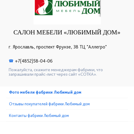
САЛОН МЕБЕЛИ «ЛЮБИМЫЙ ДОМ»
г. Ярославль, проспект Фрунзе, 38 ТЦ "Аллегро"
+7(4852)58-04-06
☎
Пожалуйста, скажите менеджерам фабрики, что
запрашивали прайс-лист через сайт «СОТКА».
Фото мебели фабрики Любимый дом
Отзывы покупателей фабрики Любимый дом
Контакты фабрики Любимый дом