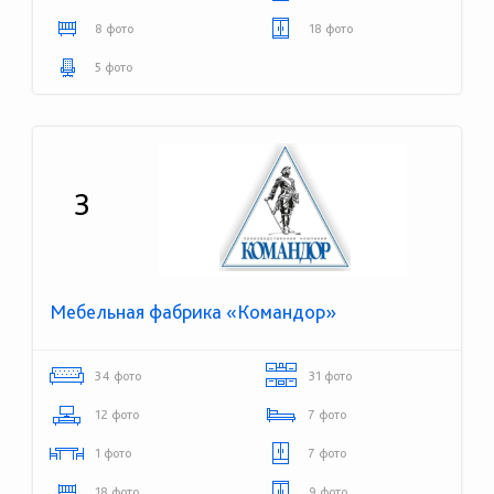
8 фото
18 фото
5 фото
3
Мебельная фабрика «Командор»
34 фото
31 фото
12 фото
7 фото
1 фото
7 фото
18 фото
9 фото