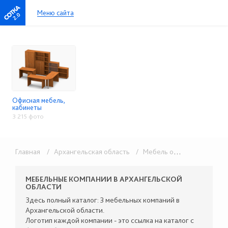
Меню сайта
2.0
Офисная мебель,
кабинеты
3 215 фото
Главная
/ Архангельская область
/ Мебель оптом
/ Офисная
МЕБЕЛЬНЫЕ КОМПАНИИ В АРХАНГЕЛЬСКОЙ
ОБЛАСТИ
Здесь полный каталог: 3 мебельных компаний в
Архангельской области.
Логотип каждой компании - это ссылка на каталог с