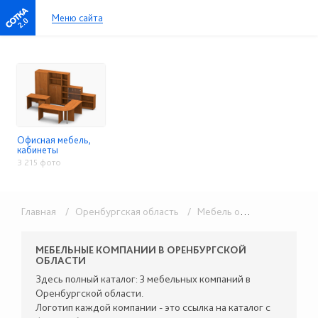
Меню сайта
2.0
Офисная мебель,
кабинеты
3 215 фото
Главная
/ Оренбургская область
/ Мебель оптом
/ Офисная
МЕБЕЛЬНЫЕ КОМПАНИИ В ОРЕНБУРГСКОЙ
ОБЛАСТИ
Здесь полный каталог: 3 мебельных компаний в
Оренбургской области.
Логотип каждой компании - это ссылка на каталог с