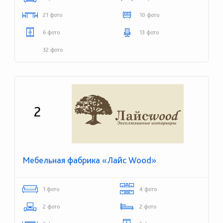
21 фото
10 фото
6 фото
13 фото
32 фото
2
Мебельная фабрика «Лайс Wood»
1 фото
4 фото
2 фото
2 фото