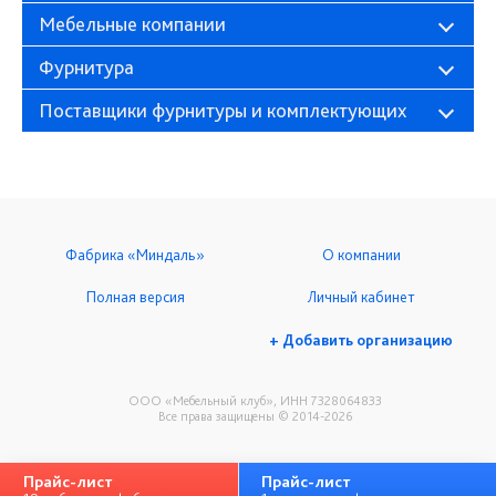
Мебельные компании
Фурнитура
Поставщики фурнитуры и комплектующих
Фабрика «Миндаль»
О компании
Полная версия
Личный кабинет
+ Добавить организацию
ООО «Мебельный клуб», ИНН 7328064833
Все права защищены © 2014-2026
Прайс-лист
Прайс-лист