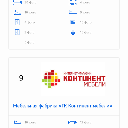
20 фото
4 фото
10 фото
9 фото
4 фото
10 фото
2 фото
16 фото
6 фото
9
Мебельная фабрика «ГК Континент мебели»
10 фото
13 фото