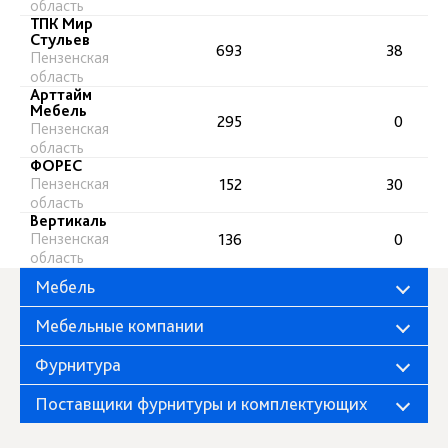
область
ТПК Мир
Стульев
693
38
Пензенская
область
Арттайм
Мебель
295
0
Пензенская
область
ФОРЕС
Пензенская
152
30
область
Вертикаль
Пензенская
136
0
область
Мебель
Мебельные компании
Фурнитура
Поставщики фурнитуры и комплектующих