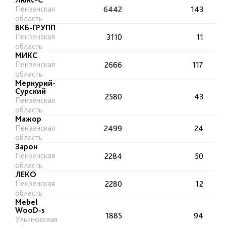
Пензенская
6442
143
область
ВКБ-ГРУПП
Пензенская
3110
11
область
МИКС
Пензенская
2666
117
область
Меркурий-
Сурский
2580
43
Пензенская
область
Мажор
Пензенская
2499
24
область
Зарон
Пензенская
2284
50
область
ЛЕКО
Пензенская
2280
12
область
Mebel
WooD-s
1885
94
Ульяновская