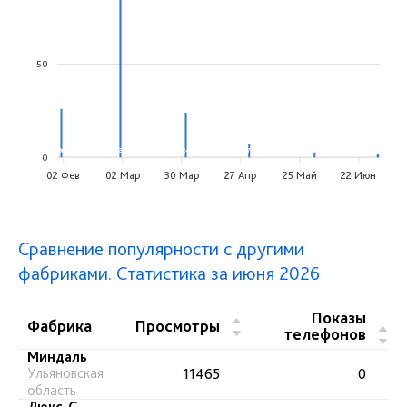
50
26
0
125
24
7
3
2
0
02 Фев
02 Мар
30 Мар
27 Апр
25 Май
22 Июн
Сравнение популярности с другими
фабриками. Статистика за июня 2026
Показы
▲
Фабрика
Просмотры
▲
телефонов
▼
▼
Миндаль
Ульяновская
11465
0
область
Люкс-С