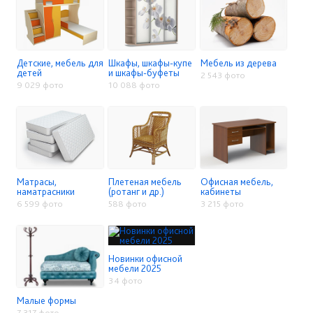
Детские, мебель для
Шкафы, шкафы-купе
Мебель из дерева
детей
и шкафы-буфеты
2 543 фото
9 029 фото
10 088 фото
Матрасы,
Плетеная мебель
Офисная мебель,
наматрасники
(ротанг и др.)
кабинеты
6 599 фото
588 фото
3 215 фото
Новинки офисной
мебели 2025
34 фото
Малые формы
7 317 фото