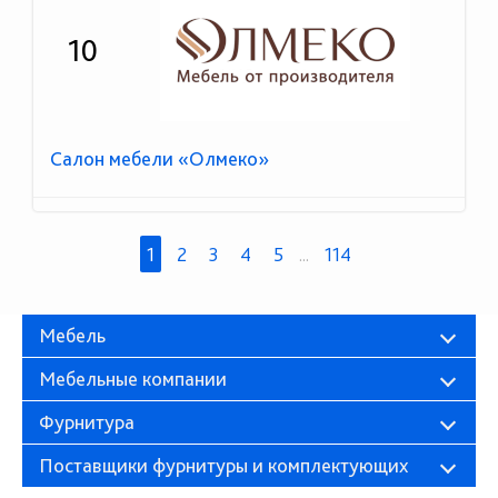
10
Салон мебели «Олмеко»
1
2
3
4
5
...
114
Мебель
Мебельные компании
Фурнитура
Поставщики фурнитуры и комплектующих