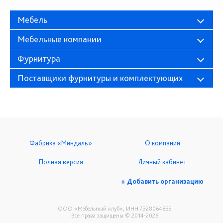
Мебель
Мебельные компании
Фурнитура
Поставщики фурнитуры и комплектующих
Фабрика «Миндаль»
О компании
Полная версия
Личный кабинет
+ Добавить организацию
ООО «Мебельный клуб», ИНН 7328064833
Все права защищены © 2014-2026