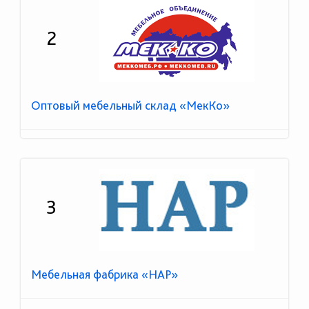
2
Оптовый мебельный склад «МекКо»
3
Мебельная фабрика «НАР»