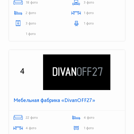
18 фото
3 фото
2 фото
1 фото
3 фото
1 фото
1 фото
4
Мебельная фабрика «DivanOFF27»
22 фото
4 фото
4 фото
1 фото