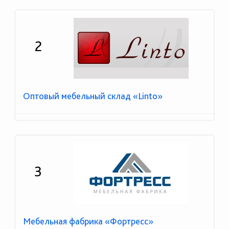
2
Оптовый мебельный склад «Linto»
3
Мебельная фабрика «Фортресс»