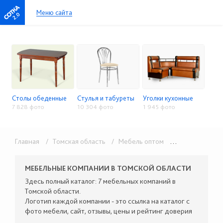
Меню сайта
2.0
Столы обеденные
Стулья и табуреты
Уголки кухонные
7 828 фото
10 304 фото
1 945 фото
Главная
/ Томская область
/ Мебель оптом
/ Столы, стулья, кухонные уголки
МЕБЕЛЬНЫЕ КОМПАНИИ В ТОМСКОЙ ОБЛАСТИ
Здесь полный каталог: 7 мебельных компаний в
Томской области.
Логотип каждой компании - это ссылка на каталог с
фото мебели, сайт, отзывы, цены и рейтинг доверия