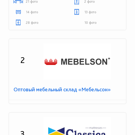
21 фото
2 фото
14 фото
13 фото
28 фото
10 фото
2
Оптовый мебельный склад «Мебельсон»
3