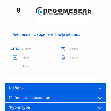
8
Мебельная фабрика «Профмебель»
35 фото
3 фото
1 фото
3 фото
14 фото
Мебель
Мебельные компании
Фурнитура