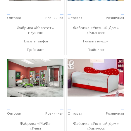
—
—
—
—
Оптовая
Розничная
Оптовая
Розничная
Фабрика «Квартет»
Фабрика «Уютный Дом»
г.Кузнецк
г.Ульяновск
+7 (84157) 2-02-03
+7 (927) 815-33-33
Показать телефон
Показать телефон
Прайс-лист
Прайс-лист
—
—
—
—
Оптовая
Розничная
Оптовая
Розничная
Фабрика «МиФ»
Фабрика «Уютный Дом»
г.Пенза
г.Ульяновск