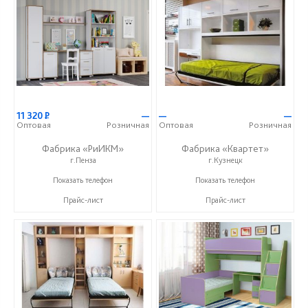
11 320
Р
—
—
—
Оптовая
Розничная
Оптовая
Розничная
Фабрика «РиИКМ»
Фабрика «Квартет»
г.Пенза
г.Кузнецк
+7 (909) 316-37-73
+7 (84157) 2-02-03
Показать телефон
Показать телефон
Прайс-лист
Прайс-лист