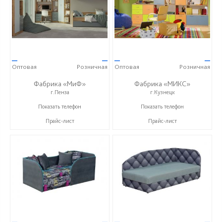
—
—
—
—
Оптовая
Розничная
Оптовая
Розничная
Фабрика «МиФ»
Фабрика «МИКС»
г.Пенза
г.Кузнецк
+7 (8412) 20-20-37
+7 (937) 423-36-37
Показать телефон
Показать телефон
Прайс-лист
Прайс-лист
—
—
—
—