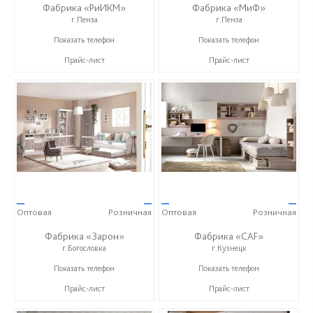
Фабрика «РиИКМ»
Фабрика «МиФ»
г.Пенза
г.Пенза
+7 (909) 316-37-73
+7 (8412) 20-20-37
Показать телефон
Показать телефон
Прайс-лист
Прайс-лист
—
—
—
—
Оптовая
Розничная
Оптовая
Розничная
Фабрика «Зарон»
Фабрика «CAF»
г.Богословка
г.Кузнецк
+7 (8412) 21-50-66
+7 (937) 444-67-71
Показать телефон
Показать телефон
Прайс-лист
Прайс-лист