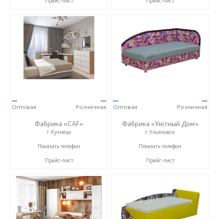
Прайс-лист
Прайс-лист
—
—
—
—
Оптовая
Розничная
Оптовая
Розничная
Фабрика «CAF»
Фабрика «Уютный Дом»
г.Кузнецк
г.Ульяновск
+7 (937) 444-67-71
+7 (927) 815-33-33
Показать телефон
Показать телефон
Прайс-лист
Прайс-лист