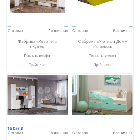
—
—
—
—
Оптовая
Розничная
Оптовая
Розничная
Фабрика «Квартет»
Фабрика «Уютный Дом»
г.Кузнецк
г.Ульяновск
+7 (84157) 2-02-03
+7 (927) 815-33-33
Показать телефон
Показать телефон
Прайс-лист
Прайс-лист
16 057
Р
—
—
—
Оптовая
Розничная
Оптовая
Розничная