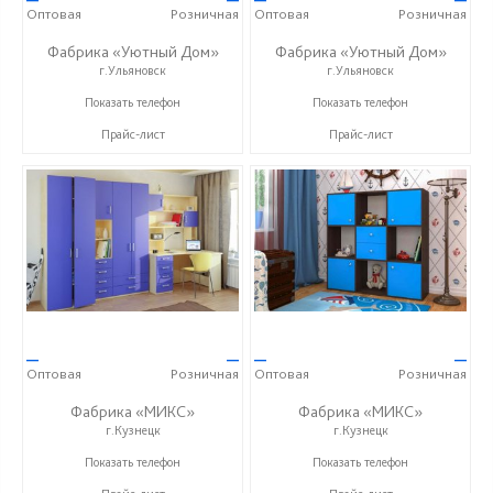
Оптовая
Розничная
Оптовая
Розничная
Фабрика «Уютный Дом»
Фабрика «Уютный Дом»
г.Ульяновск
г.Ульяновск
+7 (927) 815-33-33
+7 (927) 815-33-33
Показать телефон
Показать телефон
Прайс-лист
Прайс-лист
—
—
—
—
Оптовая
Розничная
Оптовая
Розничная
Фабрика «МИКС»
Фабрика «МИКС»
г.Кузнецк
г.Кузнецк
+7 (937) 423-36-37
+7 (937) 423-36-37
Показать телефон
Показать телефон