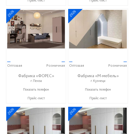
Прайс-лист
Прайс-лист
2026
2026
—
—
—
—
Оптовая
Розничная
Оптовая
Розничная
Фабрика «ФОРЕС»
Фабрика «М-мебель»
г.Пенза
г.Кузнецк
+7 (8412) 73-85-16
+7 (902) 349-19-19
Показать телефон
Показать телефон
Прайс-лист
Прайс-лист
2026
2026