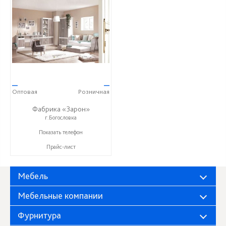
—
—
Оптовая
Розничная
Фабрика «Зарон»
г.Богословка
+7 (8412) 21-50-66
Показать телефон
Прайс-лист
Мебель
Мебельные компании
Фурнитура