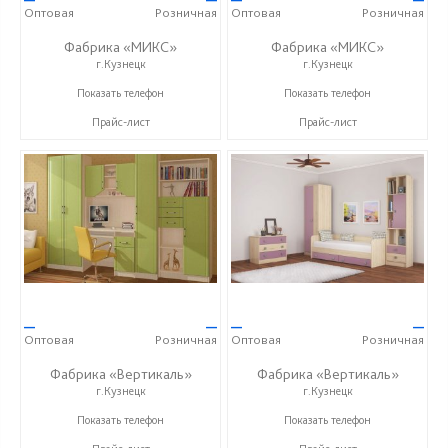
Оптовая
Розничная
Оптовая
Розничная
Фабрика «МИКС»
Фабрика «МИКС»
г.Кузнецк
г.Кузнецк
+7 (937) 423-36-37
+7 (937) 423-36-37
Показать телефон
Показать телефон
Прайс-лист
Прайс-лист
—
—
—
—
Оптовая
Розничная
Оптовая
Розничная
Фабрика «Вертикаль»
Фабрика «Вертикаль»
г.Кузнецк
г.Кузнецк
+7 (927) 38-059-88
+7 (927) 38-059-88
Показать телефон
Показать телефон