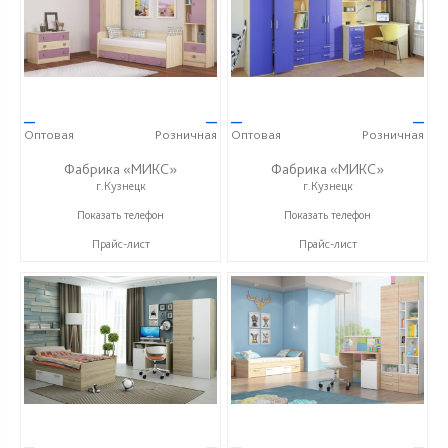
—
—
—
—
Оптовая
Розничная
Оптовая
Розничная
Фабрика «МИКС»
Фабрика «МИКС»
г.Кузнецк
г.Кузнецк
+7 (937) 423-36-37
+7 (937) 423-36-37
Показать телефон
Показать телефон
Прайс-лист
Прайс-лист
—
—
—
—