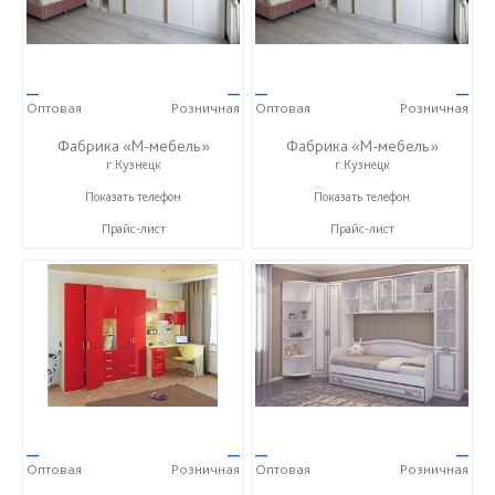
—
—
—
—
Оптовая
Розничная
Оптовая
Розничная
Фабрика «М-мебель»
Фабрика «М-мебель»
г.Кузнецк
г.Кузнецк
+7 (902) 349-19-19
+7 (902) 349-19-19
Показать телефон
Показать телефон
Прайс-лист
Прайс-лист
—
—
—
—
Оптовая
Розничная
Оптовая
Розничная