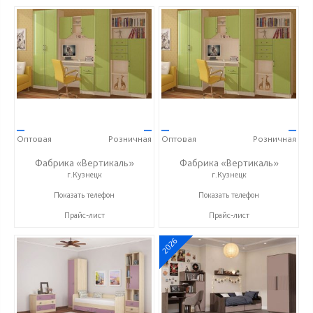
—
—
—
—
Оптовая
Розничная
Оптовая
Розничная
Фабрика «Вертикаль»
Фабрика «Вертикаль»
г.Кузнецк
г.Кузнецк
+7 (927) 38-059-88
+7 (927) 38-059-88
Показать телефон
Показать телефон
Прайс-лист
Прайс-лист
2026