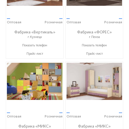
—
—
—
—
Оптовая
Розничная
Оптовая
Розничная
Фабрика «Вертикаль»
Фабрика «ФОРЕС»
г.Кузнецк
г.Пенза
+7 (927) 38-059-88
+7 (8412) 73-85-16
Показать телефон
Показать телефон
Прайс-лист
Прайс-лист
—
—
—
—
Оптовая
Розничная
Оптовая
Розничная
Фабрика «МИКС»
Фабрика «МИКС»