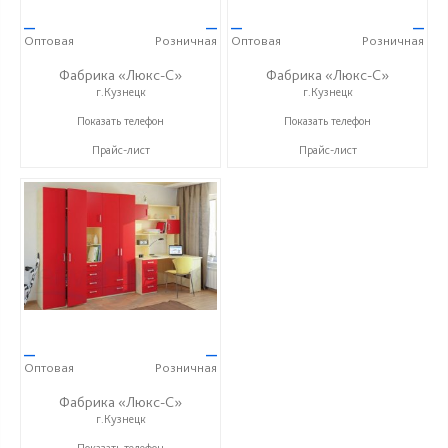
—
—
—
—
Оптовая
Розничная
Оптовая
Розничная
Фабрика «Люкс-С»
Фабрика «Люкс-С»
г.Кузнецк
г.Кузнецк
+ 7 (999) 748-11-11
+ 7 (999) 748-11-11
Показать телефон
Показать телефон
Прайс-лист
Прайс-лист
—
—
Оптовая
Розничная
Фабрика «Люкс-С»
г.Кузнецк
+ 7 (999) 748-11-11
Показать телефон