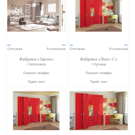
—
—
—
—
Оптовая
Розничная
Оптовая
Розничная
Фабрика «Зарон»
Фабрика «Люкс-С»
г.Богословка
г.Кузнецк
+7 (8412) 21-50-66
+ 7 (999) 748-11-11
Показать телефон
Показать телефон
Прайс-лист
Прайс-лист