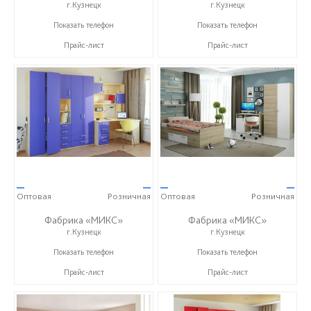
г.Кузнецк
г.Кузнецк
+7 (937) 423-36-37
+7 (937) 423-36-37
Показать телефон
Показать телефон
Прайс-лист
Прайс-лист
—
—
—
—
Оптовая
Розничная
Оптовая
Розничная
Фабрика «МИКС»
Фабрика «МИКС»
г.Кузнецк
г.Кузнецк
+7 (937) 423-36-37
+7 (937) 423-36-37
Показать телефон
Показать телефон
Прайс-лист
Прайс-лист