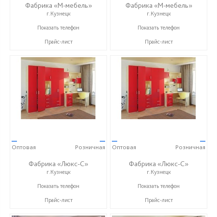
Фабрика «М-мебель»
Фабрика «М-мебель»
г.Кузнецк
г.Кузнецк
+7 (902) 349-19-19
+7 (902) 349-19-19
Показать телефон
Показать телефон
Прайс-лист
Прайс-лист
—
—
—
—
Оптовая
Розничная
Оптовая
Розничная
Фабрика «Люкс-С»
Фабрика «Люкс-С»
г.Кузнецк
г.Кузнецк
+ 7 (999) 748-11-11
+ 7 (999) 748-11-11
Показать телефон
Показать телефон
Прайс-лист
Прайс-лист