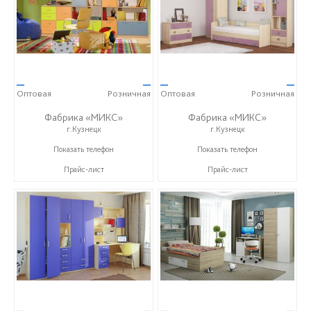
—
—
—
—
Оптовая
Розничная
Оптовая
Розничная
Фабрика «МИКС»
Фабрика «МИКС»
г.Кузнецк
г.Кузнецк
+7 (937) 423-36-37
+7 (937) 423-36-37
Показать телефон
Показать телефон
Прайс-лист
Прайс-лист
—
—
—
—