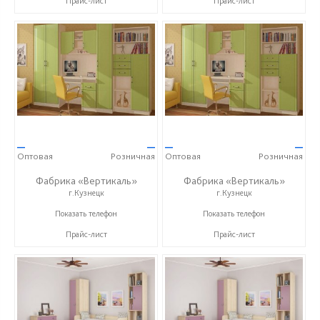
Прайс-лист
Прайс-лист
—
—
—
—
Оптовая
Розничная
Оптовая
Розничная
Фабрика «Вертикаль»
Фабрика «Вертикаль»
г.Кузнецк
г.Кузнецк
+7 (927) 38-059-88
+7 (927) 38-059-88
Показать телефон
Показать телефон
Прайс-лист
Прайс-лист