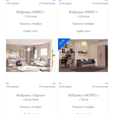
Оптовая
Розничная
Оптовая
Розничная
Фабрика «МИКС»
Фабрика «МИКС»
г.Кузнецк
г.Кузнецк
+7 (937) 423-36-37
+7 (937) 423-36-37
Показать телефон
Показать телефон
Прайс-лист
Прайс-лист
2026
—
—
—
—
Оптовая
Розничная
Оптовая
Розничная
Фабрика «Зарон»
Фабрика «ФОРЕС»
г.Богословка
г.Пенза
+7 (8412) 21-50-66
+7 (8412) 73-85-16
Показать телефон
Показать телефон