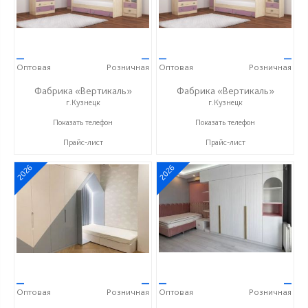
—
—
—
—
Оптовая
Розничная
Оптовая
Розничная
Фабрика «Вертикаль»
Фабрика «Вертикаль»
г.Кузнецк
г.Кузнецк
+7 (927) 38-059-88
+7 (927) 38-059-88
Показать телефон
Показать телефон
Прайс-лист
Прайс-лист
2026
2026
—
—
—
—
Оптовая
Розничная
Оптовая
Розничная