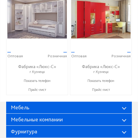
—
—
—
—
Оптовая
Розничная
Оптовая
Розничная
Фабрика «Люкс-С»
Фабрика «Люкс-С»
г.Кузнецк
г.Кузнецк
+ 7 (999) 748-11-11
+ 7 (999) 748-11-11
Показать телефон
Показать телефон
Прайс-лист
Прайс-лист
Мебель
Мебельные компании
Фурнитура