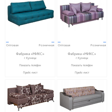
—
—
—
—
Оптовая
Розничная
Оптовая
Розничная
Фабрика «МИКС»
Фабрика «МИКС»
г.Кузнецк
г.Кузнецк
+7 (937) 423-36-37
+7 (937) 423-36-37
Показать телефон
Показать телефон
Прайс-лист
Прайс-лист