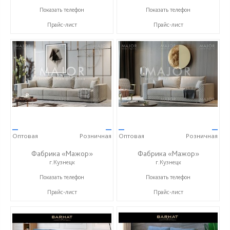
+7 (999) 611-98-99
+7 (999) 611-98-99
Показать телефон
Показать телефон
Прайс-лист
Прайс-лист
—
—
—
—
Оптовая
Розничная
Оптовая
Розничная
Фабрика «Мажор»
Фабрика «Мажор»
г.Кузнецк
г.Кузнецк
+7 (999) 611-98-99
+7 (999) 611-98-99
Показать телефон
Показать телефон
Прайс-лист
Прайс-лист