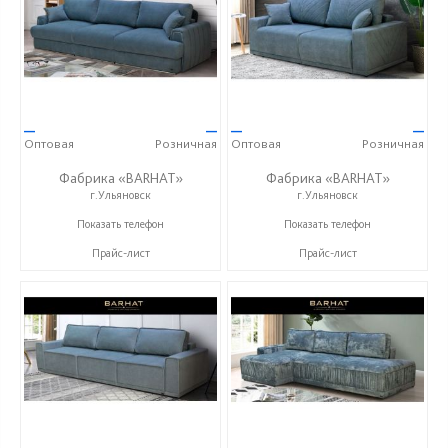
—
—
—
—
Оптовая
Розничная
Оптовая
Розничная
Фабрика «BARHAT»
Фабрика «BARHAT»
г.Ульяновск
г.Ульяновск
+7 (996) 219-29-77
+7 (996) 219-29-77
Показать телефон
Показать телефон
Прайс-лист
Прайс-лист