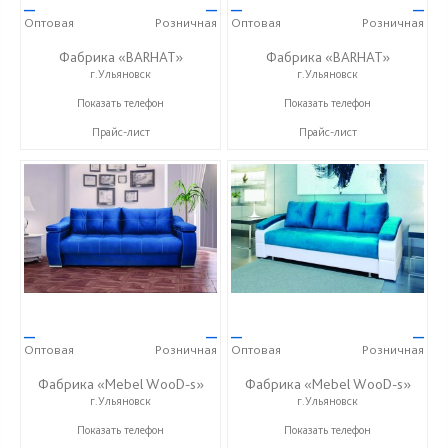
—
—
—
—
Оптовая
Розничная
Оптовая
Розничная
Фабрика «BARHAT»
Фабрика «BARHAT»
г.Ульяновск
г.Ульяновск
+7 (996) 219-29-77
+7 (996) 219-29-77
Показать телефон
Показать телефон
Прайс-лист
Прайс-лист
—
—
—
—
Оптовая
Розничная
Оптовая
Розничная
Фабрика «Mebel WooD-s»
Фабрика «Mebel WooD-s»
г.Ульяновск
г.Ульяновск
+7 (906) 140-08-08
+7 (906) 140-08-08
Показать телефон
Показать телефон