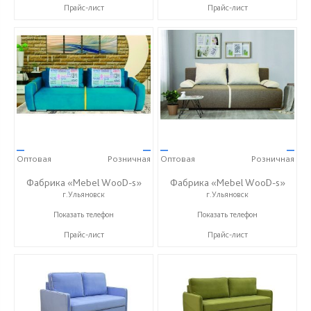
Прайс-лист
Прайс-лист
—
—
—
—
Оптовая
Розничная
Оптовая
Розничная
Фабрика «Mebel WooD-s»
Фабрика «Mebel WooD-s»
г.Ульяновск
г.Ульяновск
+7 (906) 140-08-08
+7 (906) 140-08-08
Показать телефон
Показать телефон
Прайс-лист
Прайс-лист