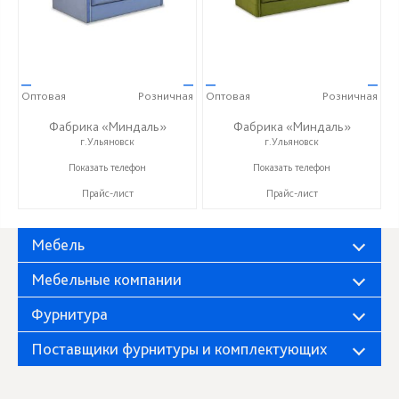
—
—
—
—
Оптовая
Розничная
Оптовая
Розничная
Фабрика «Миндаль»
Фабрика «Миндаль»
г.Ульяновск
г.Ульяновск
+7 (927) 630-62-82
+7 (927) 630-62-82
Показать телефон
Показать телефон
Прайс-лист
Прайс-лист
Мебель
Мебельные компании
Фурнитура
Поставщики фурнитуры и комплектующих