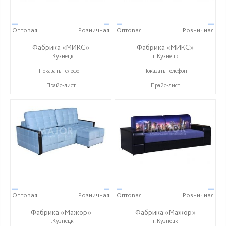
—
—
—
—
Оптовая
Розничная
Оптовая
Розничная
Фабрика «МИКС»
Фабрика «МИКС»
г.Кузнецк
г.Кузнецк
+7 (937) 423-36-37
+7 (937) 423-36-37
Показать телефон
Показать телефон
Прайс-лист
Прайс-лист
—
—
—
—
Оптовая
Розничная
Оптовая
Розничная
Фабрика «Мажор»
Фабрика «Мажор»
г.Кузнецк
г.Кузнецк