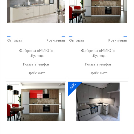
—
—
—
—
Оптовая
Розничная
Оптовая
Розничная
Фабрика «МИКС»
Фабрика «МИКС»
г.Кузнецк
г.Кузнецк
+7 (937) 423-36-37
+7 (937) 423-36-37
Показать телефон
Показать телефон
Прайс-лист
Прайс-лист
2025
—
—
—
—