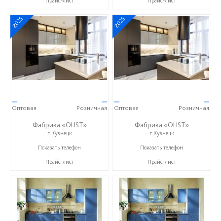
Прайс-лист
Прайс-лист
2025
2025
—
—
—
—
Оптовая
Розничная
Оптовая
Розничная
Фабрика «OLIST»
Фабрика «OLIST»
г.Кузнецк
г.Кузнецк
+7 937 412 77 79
+7 937 412 77 79
Показать телефон
Показать телефон
Прайс-лист
Прайс-лист