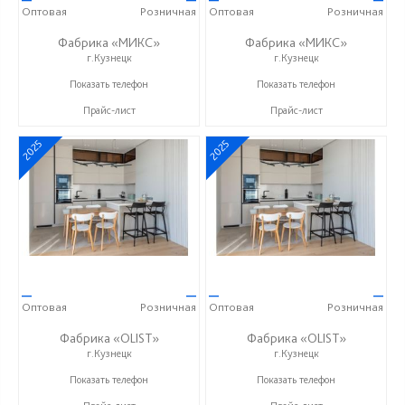
Оптовая
Розничная
Оптовая
Розничная
Фабрика «МИКС»
Фабрика «МИКС»
г.Кузнецк
г.Кузнецк
+7 (937) 423-36-37
+7 (937) 423-36-37
Показать телефон
Показать телефон
Прайс-лист
Прайс-лист
2025
2025
—
—
—
—
Оптовая
Розничная
Оптовая
Розничная
Фабрика «OLIST»
Фабрика «OLIST»
г.Кузнецк
г.Кузнецк
+7 937 412 77 79
+7 937 412 77 79
Показать телефон
Показать телефон