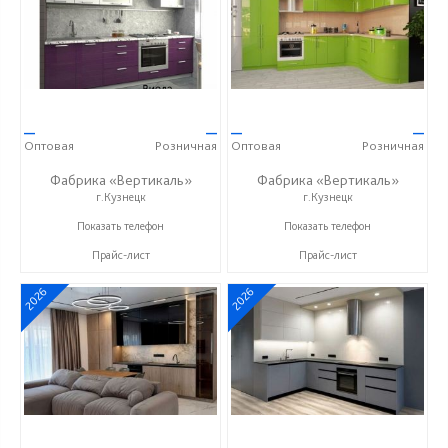
—
—
—
—
Оптовая
Розничная
Оптовая
Розничная
Фабрика «Вертикаль»
Фабрика «Вертикаль»
г.Кузнецк
г.Кузнецк
+7 (927) 38-059-88
+7 (927) 38-059-88
Показать телефон
Показать телефон
Прайс-лист
Прайс-лист
2026
2026