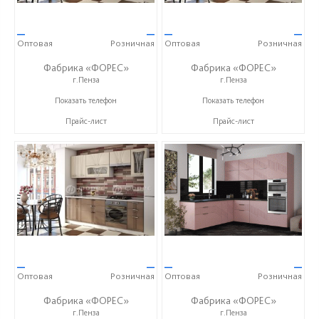
—
—
—
—
Оптовая
Розничная
Оптовая
Розничная
Фабрика «ФОРЕС»
Фабрика «ФОРЕС»
г.Пенза
г.Пенза
+7 (8412) 73-85-16
+7 (8412) 73-85-16
Показать телефон
Показать телефон
Прайс-лист
Прайс-лист
—
—
—
—
Оптовая
Розничная
Оптовая
Розничная
Фабрика «ФОРЕС»
Фабрика «ФОРЕС»
г.Пенза
г.Пенза