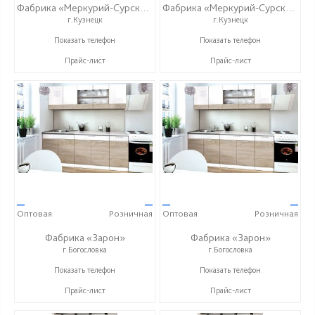
Фабрика «Меркурий-Сурский»
Фабрика «Меркурий-Сурский»
г.Кузнецк
г.Кузнецк
+7 (8415) 73-05-06
+7 (8415) 73-05-06
Показать телефон
Показать телефон
Прайс-лист
Прайс-лист
—
—
—
—
Оптовая
Розничная
Оптовая
Розничная
Фабрика «Зарон»
Фабрика «Зарон»
г.Богословка
г.Богословка
+7 (8412) 21-50-66
+7 (8412) 21-50-66
Показать телефон
Показать телефон
Прайс-лист
Прайс-лист