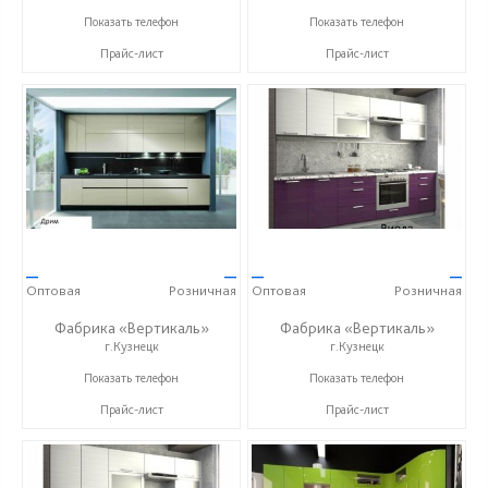
+7 (8412) 73-85-16
+7 (8412) 73-85-16
Показать телефон
Показать телефон
Прайс-лист
Прайс-лист
—
—
—
—
Оптовая
Розничная
Оптовая
Розничная
Фабрика «Вертикаль»
Фабрика «Вертикаль»
г.Кузнецк
г.Кузнецк
+7 (927) 38-059-88
+7 (927) 38-059-88
Показать телефон
Показать телефон
Прайс-лист
Прайс-лист