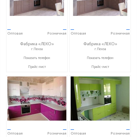
—
—
—
—
Оптовая
Розничная
Оптовая
Розничная
Фабрика «ЛЕКО»
Фабрика «ЛЕКО»
г.Пенза
г.Пенза
+7 (800) 222-93-90
+7 (800) 222-93-90
Показать телефон
Показать телефон
Прайс-лист
Прайс-лист
—
—
—
—
Оптовая
Розничная
Оптовая
Розничная