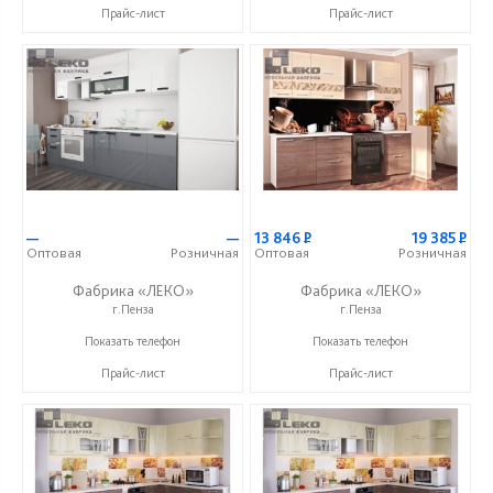
Прайс-лист
Прайс-лист
—
—
13 846
Р
19 385
Р
Оптовая
Розничная
Оптовая
Розничная
Фабрика «ЛЕКО»
Фабрика «ЛЕКО»
г.Пенза
г.Пенза
+7 (800) 222-93-90
+7 (800) 222-93-90
Показать телефон
Показать телефон
Прайс-лист
Прайс-лист