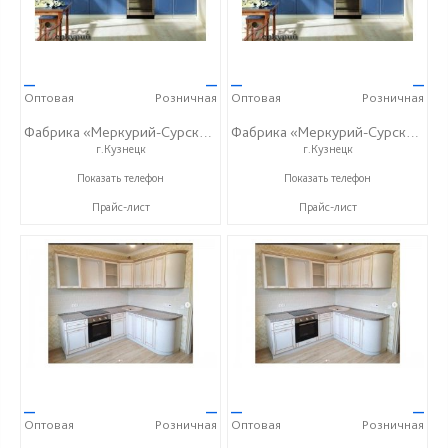
—
—
—
—
Оптовая
Розничная
Оптовая
Розничная
Фабрика «Меркурий-Сурский»
Фабрика «Меркурий-Сурский»
г.Кузнецк
г.Кузнецк
+7 (8415) 73-05-06
+7 (8415) 73-05-06
Показать телефон
Показать телефон
Прайс-лист
Прайс-лист
—
—
—
—
Оптовая
Розничная
Оптовая
Розничная