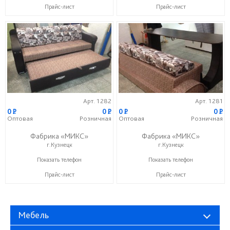
Прайс-лист
Прайс-лист
Арт. 1282
Арт. 1281
0
P
0
P
0
P
0
P
Оптовая
Розничная
Оптовая
Розничная
Фабрика «МИКС»
Фабрика «МИКС»
г.Кузнецк
г.Кузнецк
+7 (937) 423-36-37
+7 (937) 423-36-37
Показать телефон
Показать телефон
Прайс-лист
Прайс-лист
Мебель