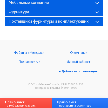
Мебельные компании
Фурнитура
Поставщики фурнитуры и комплектующих
Фабрика «Миндаль»
О компании
Полная версия
Личный кабинет
+ Добавить организацию
ООО «Мебельный клуб», ИНН 7328064833
Все права защищены © 2014-2026
Прайс-лист
Прайс-лист
19 мебельных фабрик
1 поставщика фурнитуры