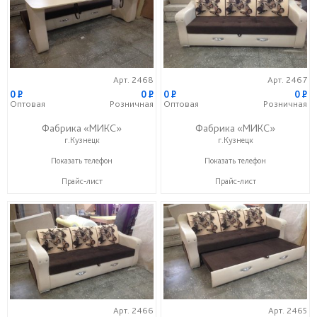
Арт. 2468
Арт. 2467
0
P
0
P
0
P
0
P
Оптовая
Розничная
Оптовая
Розничная
Фабрика «МИКС»
Фабрика «МИКС»
г.Кузнецк
г.Кузнецк
+7 (937) 423-36-37
+7 (937) 423-36-37
Показать телефон
Показать телефон
Прайс-лист
Прайс-лист
Арт. 2466
Арт. 2465