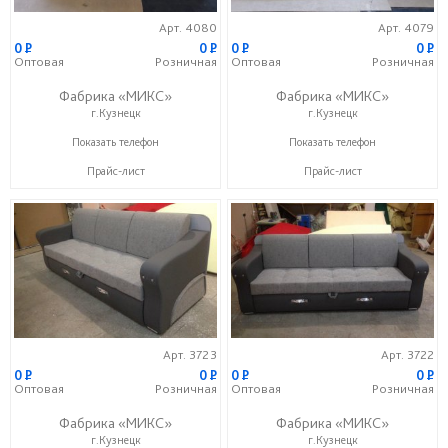
Арт. 4080
Арт. 4079
0
P
0
P
0
P
0
P
Оптовая
Розничная
Оптовая
Розничная
Фабрика «МИКС»
Фабрика «МИКС»
г.Кузнецк
г.Кузнецк
+7 (937) 423-36-37
+7 (937) 423-36-37
Показать телефон
Показать телефон
Прайс-лист
Прайс-лист
Арт. 3723
Арт. 3722
0
P
0
P
0
P
0
P
Оптовая
Розничная
Оптовая
Розничная
Фабрика «МИКС»
Фабрика «МИКС»
г.Кузнецк
г.Кузнецк