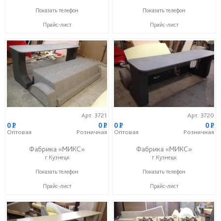
+7 (937) 423-36-37
+7 (937) 423-36-37
Показать телефон
Показать телефон
Прайс-лист
Прайс-лист
Арт. 3721
Арт. 3720
0
P
0
P
0
P
0
P
Оптовая
Розничная
Оптовая
Розничная
Фабрика «МИКС»
Фабрика «МИКС»
г.Кузнецк
г.Кузнецк
+7 (937) 423-36-37
+7 (937) 423-36-37
Показать телефон
Показать телефон
Прайс-лист
Прайс-лист