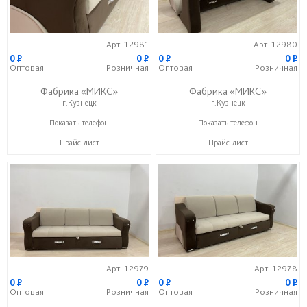
Арт. 12981
Арт. 12980
0
P
0
P
0
P
0
P
Оптовая
Розничная
Оптовая
Розничная
Фабрика «МИКС»
Фабрика «МИКС»
г.Кузнецк
г.Кузнецк
+7 (937) 423-36-37
+7 (937) 423-36-37
Показать телефон
Показать телефон
Прайс-лист
Прайс-лист
Арт. 12979
Арт. 12978
0
P
0
P
0
P
0
P
Оптовая
Розничная
Оптовая
Розничная