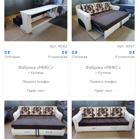
Арт. 4082
Арт. 4081
0
P
0
P
0
P
0
P
Оптовая
Розничная
Оптовая
Розничная
Фабрика «МИКС»
Фабрика «МИКС»
г.Кузнецк
г.Кузнецк
+7 (937) 423-36-37
+7 (937) 423-36-37
Показать телефон
Показать телефон
Прайс-лист
Прайс-лист