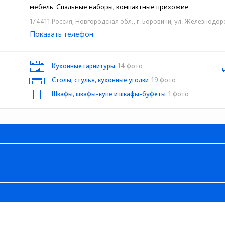
мебель. Спальные наборы, компактные прихожие.
174411 Россия, Новгородская обл., г. Боровичи, ул. Железнодор
Показать телефон
+7 (81664) 9-01-02
+7 (81664) 9-01-03
+7 
☎
☎
☎
Кухонные гарнитуры
14 фото
Столы, стулья, кухонные уголки
19 фото
Шкафы, шкафы-купе и шкафы-буфеты
1 фото