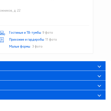
ожников, д. 22
(81664) 2-09-11
Гостиные и ТВ-тумбы
9 фото
Прихожие и гардеробы
11 фото
Малые формы
3 фото