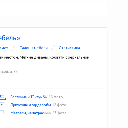
ебель»
лист
Cалоны мебели
Статистика
ым местом. Мягкие диваны. Кровати с зеркальной
ской, д. 32
(81664) 4-16-63
Гостиные и ТВ-тумбы
16 фото
Прихожие и гардеробы
12 фото
Матрасы, наматрасники
17 фото