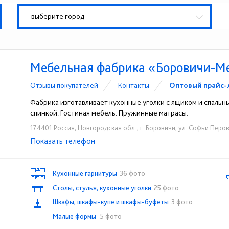
- выберите город -
Мебельная фабрика «Боровичи-М
Отзывы покупателей
Контакты
Оптовый прайс-
Фабрика изготавливает кухонные уголки с ящиком и спальн
спинкой. Гостиная мебель. Пружинные матрасы.
174401 Россия, Новгородская обл., г. Боровичи, ул. Софьи Перов
Показать телефон
+7 (81664) 4-48-02
+7 (81664) 5-04-27
+7 
☎
☎
☎
Кухонные гарнитуры
36 фото
Столы, стулья, кухонные уголки
25 фото
Шкафы, шкафы-купе и шкафы-буфеты
3 фото
Малые формы
5 фото