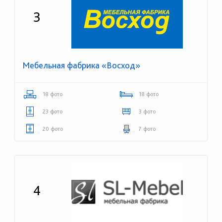
3
Мебельная фабрика «Восход»
18 фото
18 фото
23 фото
3 фото
20 фото
7 фото
4