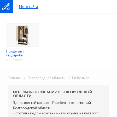
Меню сайта
2.0
Прихожие и
гардеробы
5 627 фото
Главная
/ Белгородская область
/ Мебель оптом
/ Прихожи
МЕБЕЛЬНЫЕ КОМПАНИИ В БЕЛГОРОДСКОЙ
ОБЛАСТИ
Здесь полный каталог: 11 мебельных компаний в
Белгородской области.
Логотип каждой компании - это ссылка на каталог с