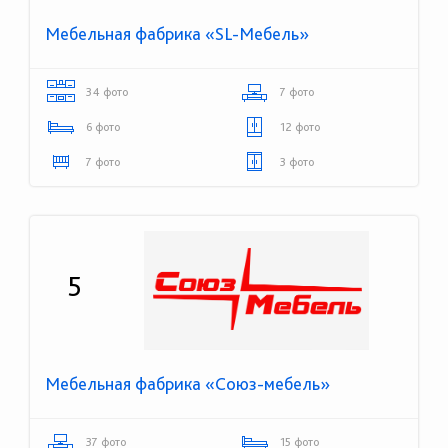
Мебельная фабрика «SL-Мебель»
34 фото
7 фото
6 фото
12 фото
7 фото
3 фото
5
Мебельная фабрика «Союз-мебель»
37 фото
15 фото