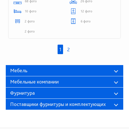
68 фото
26 фото
10 фото
12 фото
2 фото
6 фото
2 фото
1
2
Мебель
Мебельные компании
Фурнитура
Поставщики фурнитуры и комплектующих