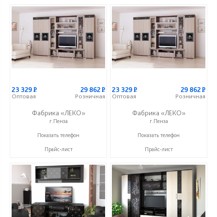
23 329
Р
29 862
Р
23 329
Р
29 862
Р
Оптовая
Розничная
Оптовая
Розничная
Фабрика «ЛЕКО»
Фабрика «ЛЕКО»
г.Пенза
г.Пенза
+7 (800) 222-93-90
+7 (800) 222-93-90
Показать телефон
Показать телефон
Прайс-лист
Прайс-лист