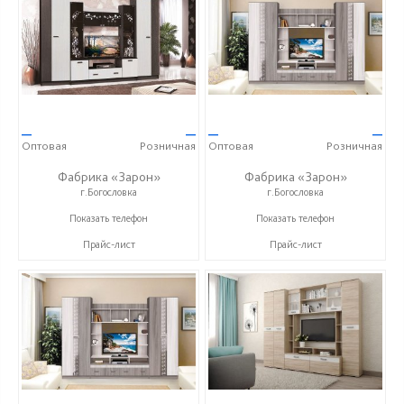
—
—
—
—
Оптовая
Розничная
Оптовая
Розничная
Фабрика «Зарон»
Фабрика «Зарон»
г.Богословка
г.Богословка
+7 (8412) 21-50-66
+7 (8412) 21-50-66
Показать телефон
Показать телефон
Прайс-лист
Прайс-лист