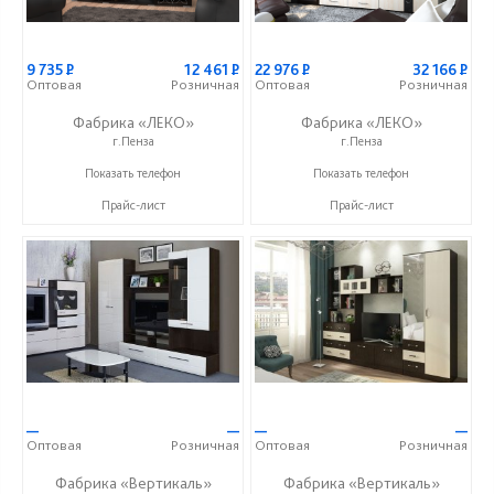
9 735
Р
12 461
Р
22 976
Р
32 166
Р
Оптовая
Розничная
Оптовая
Розничная
Фабрика «ЛЕКО»
Фабрика «ЛЕКО»
г.Пенза
г.Пенза
+7 (800) 222-93-90
+7 (800) 222-93-90
Показать телефон
Показать телефон
Прайс-лист
Прайс-лист
—
—
—
—
Оптовая
Розничная
Оптовая
Розничная
Фабрика «Вертикаль»
Фабрика «Вертикаль»