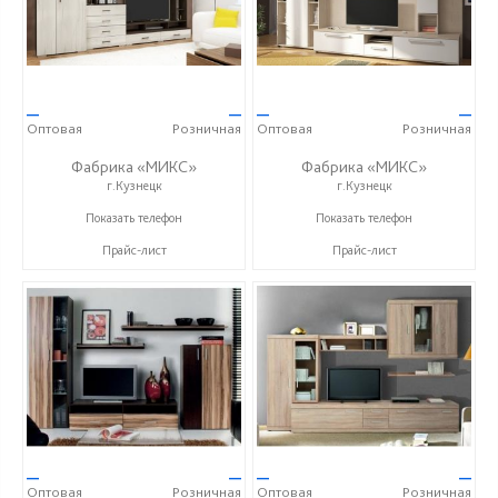
—
—
—
—
Оптовая
Розничная
Оптовая
Розничная
Фабрика «МИКС»
Фабрика «МИКС»
г.Кузнецк
г.Кузнецк
+7 (937) 423-36-37
+7 (937) 423-36-37
Показать телефон
Показать телефон
Прайс-лист
Прайс-лист
—
—
—
—
Оптовая
Розничная
Оптовая
Розничная