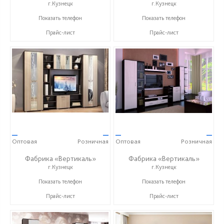
г.Кузнецк
г.Кузнецк
+7 (927) 38-059-88
+7 (927) 38-059-88
Показать телефон
Показать телефон
Прайс-лист
Прайс-лист
—
—
—
—
Оптовая
Розничная
Оптовая
Розничная
Фабрика «Вертикаль»
Фабрика «Вертикаль»
г.Кузнецк
г.Кузнецк
+7 (927) 38-059-88
+7 (927) 38-059-88
Показать телефон
Показать телефон
Прайс-лист
Прайс-лист