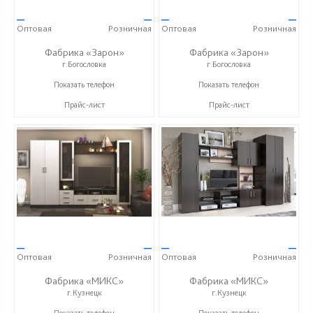
—
—
—
—
Оптовая
Розничная
Оптовая
Розничная
Фабрика «Зарон»
Фабрика «Зарон»
г.Богословка
г.Богословка
+7 (8412) 21-50-66
+7 (8412) 21-50-66
Показать телефон
Показать телефон
Прайс-лист
Прайс-лист
—
—
—
—
Оптовая
Розничная
Оптовая
Розничная
Фабрика «МИКС»
Фабрика «МИКС»
г.Кузнецк
г.Кузнецк
+7 (937) 423-36-37
+7 (937) 423-36-37
Показать телефон
Показать телефон