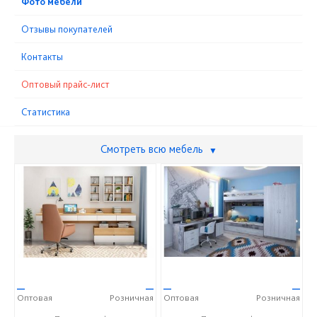
Фото мебели
Отзывы покупателей
Контакты
Оптовый прайс-лист
Статистика
Смотреть всю мебель
▼
—
—
—
—
Оптовая
Розничная
Оптовая
Розничная