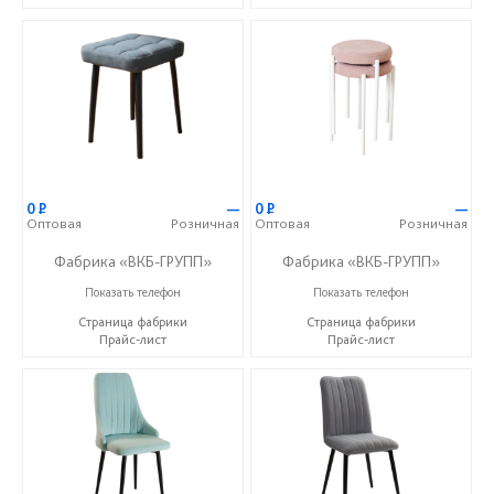
0
Р
—
0
Р
—
Оптовая
Розничная
Оптовая
Розничная
Фабрика «ВКБ-ГРУПП»
Фабрика «ВКБ-ГРУПП»
+7 (927) 391-50-09
+7 (927) 391-50-09
Показать телефон
Показать телефон
Страница фабрики
Страница фабрики
Прайс-лист
Прайс-лист