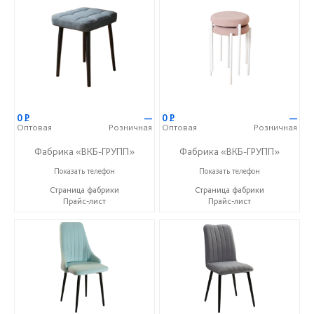
0
Р
—
0
Р
—
Оптовая
Розничная
Оптовая
Розничная
Фабрика «ВКБ-ГРУПП»
Фабрика «ВКБ-ГРУПП»
+7 (927) 391-50-09
+7 (927) 391-50-09
Показать телефон
Показать телефон
Страница фабрики
Страница фабрики
Прайс-лист
Прайс-лист