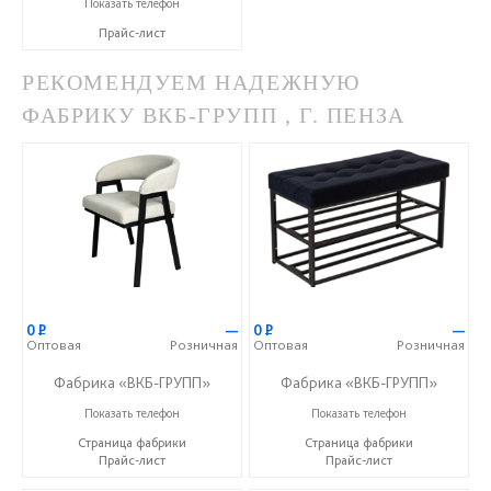
+7 (905) 139-00-34
Показать телефон
Прайс-лист
РЕКОМЕНДУЕМ НАДЕЖНУЮ
ФАБРИКУ ВКБ-ГРУПП , Г. ПЕНЗА
0
Р
—
0
Р
—
Оптовая
Розничная
Оптовая
Розничная
Фабрика «ВКБ-ГРУПП»
Фабрика «ВКБ-ГРУПП»
+7 (927) 391-50-09
+7 (927) 391-50-09
Показать телефон
Показать телефон
Страница фабрики
Страница фабрики
Прайс-лист
Прайс-лист