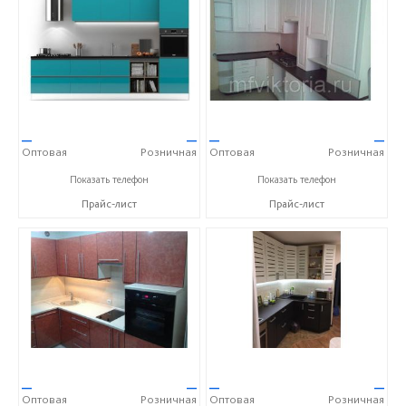
—
—
—
—
Оптовая
Розничная
Оптовая
Розничная
+7 (905) 139-00-34
+7 (905) 139-00-34
Показать телефон
Показать телефон
Прайс-лист
Прайс-лист
—
—
—
—
Оптовая
Розничная
Оптовая
Розничная