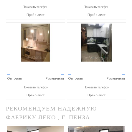
+7 (905) 139-00-34
+7 (905) 139-00-34
Показать телефон
Показать телефон
Прайс-лист
Прайс-лист
—
—
—
—
Оптовая
Розничная
Оптовая
Розничная
+7 (905) 139-00-34
+7 (905) 139-00-34
Показать телефон
Показать телефон
Прайс-лист
Прайс-лист
РЕКОМЕНДУЕМ НАДЕЖНУЮ
ФАБРИКУ ЛЕКО , Г. ПЕНЗА