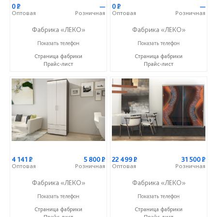
0
Р
—
0
Р
—
Оптовая
Розничная
Оптовая
Розничная
Фабрика «ЛЕКО»
Фабрика «ЛЕКО»
+7 (800) 222-93-90
+7 (800) 222-93-90
Показать телефон
Показать телефон
Страница фабрики
Страница фабрики
Прайс-лист
Прайс-лист
4 141
Р
5 800
Р
22 499
Р
31 500
Р
Оптовая
Розничная
Оптовая
Розничная
Фабрика «ЛЕКО»
Фабрика «ЛЕКО»
+7 (800) 222-93-90
+7 (800) 222-93-90
Показать телефон
Показать телефон
Страница фабрики
Страница фабрики