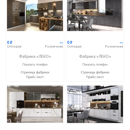
0
Р
—
0
Р
—
Оптовая
Розничная
Оптовая
Розничная
Фабрика «ЛЕКО»
Фабрика «ЛЕКО»
+7 (800) 222-93-90
+7 (800) 222-93-90
Показать телефон
Показать телефон
Страница фабрики
Страница фабрики
Прайс-лист
Прайс-лист