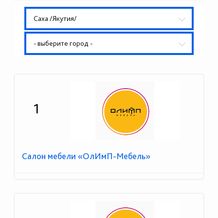
Саха /Якутия/
- выберите город -
1
Салон мебели «ОлИмП-Мебель»