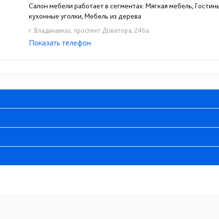
Салон мебели работает в сегментах: Мягкая мебель, Гостины
кухонные уголки, Мебель из дерева
г. Владикавказ, проспект Доватора, 246а
Показать телефон
+7 (928) 066-77-00
☎