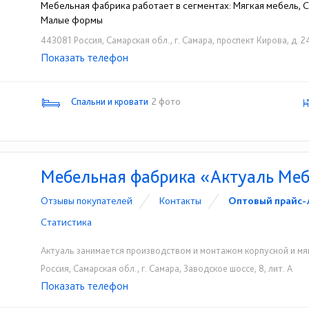
Мебельная фабрика работает в сегментах: Мягкая мебель, Сп
Малые формы
443081 Россия, Самарская обл., г. Самара, проспект Кирова, д. 24
Показать телефон
+7 (846) 312-01-25
☎
Спальни и кровати
2 фото
Мебельная фабрика «Актуаль Ме
Отзывы покупателей
Контакты
Оптовый прайс-
Статистика
Актуаль занимается производством и монтажом корпусной и мя
Россия, Самарская обл., г. Самара, Заводское шоссе, 8, лит. А
Показать телефон
+7 (927) 733-78-79
+7 (846) 300-49-80
☎
☎