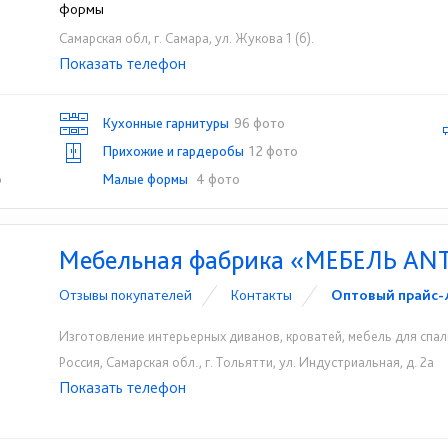
формы
Самарская обл, г. Самара, ул. Жукова 1 (б).
Показать телефон
+7 (903) 977-71-97
☎
Кухонные гарнитуры
96 фото
Прихожие и гардеробы
12 фото
о
Малые формы
4 фото
Мебельная фабрика «МЕБЕЛЬ AN
Отзывы покупателей
Контакты
Оптовый прайс-
Изготовление интерьерных диванов, кроватей, мебель для спал
Россия, Самарская обл., г. Тольятти, ул. Индустриальная, д. 2а
Показать телефон
+7 (906) 128-08-08
☎