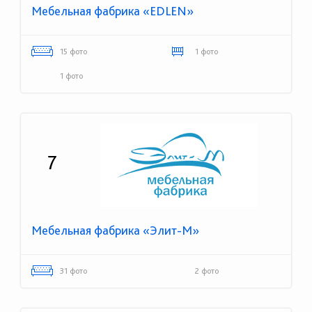
Мебельная фабрика «EDLEN»
15 фото
1 фото
1 фото
7
Мебельная фабрика «Элит-М»
31 фото
2 фото