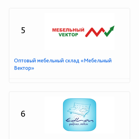
5
Оптовый мебельный склад «Мебельный
Вектор»
6