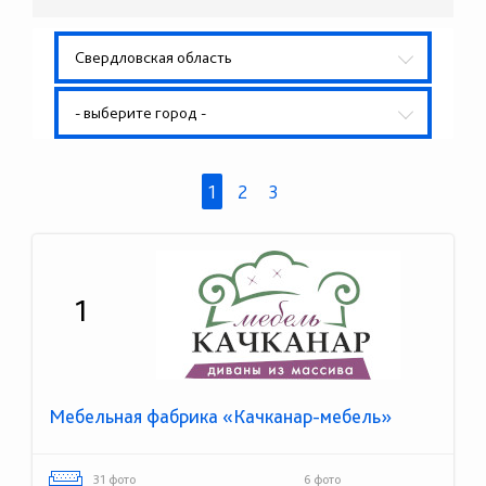
Свердловская область
- выберите город -
1
2
3
1
Мебельная фабрика «Качканар-мебель»
31 фото
6 фото