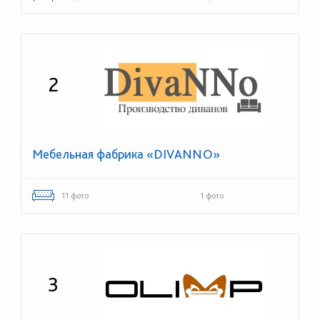
2
Мебельная фабрика «DIVANNO»
11 фото
1 фото
3