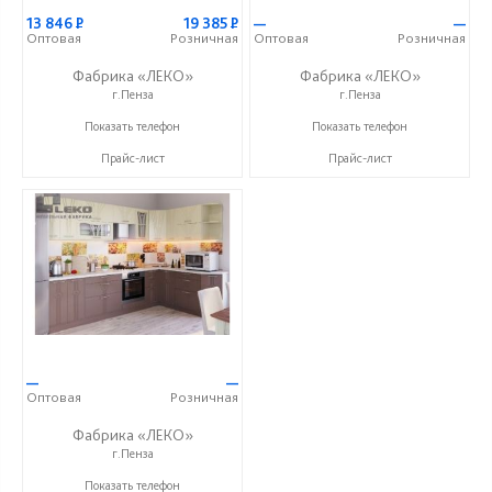
13 846
Р
19 385
Р
—
—
Оптовая
Розничная
Оптовая
Розничная
Фабрика «ЛЕКО»
Фабрика «ЛЕКО»
г.Пенза
г.Пенза
+7 (800) 222-93-90
+7 (800) 222-93-90
Показать телефон
Показать телефон
Прайс-лист
Прайс-лист
—
—
Оптовая
Розничная
Фабрика «ЛЕКО»
г.Пенза
+7 (800) 222-93-90
Показать телефон