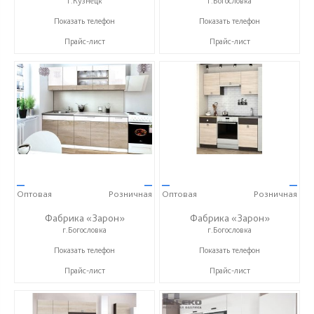
г.Кузнецк
г.Богословка
+ 7 (999) 748-11-11
+7 (8412) 21-50-66
Показать телефон
Показать телефон
Прайс-лист
Прайс-лист
—
—
—
—
Оптовая
Розничная
Оптовая
Розничная
Фабрика «Зарон»
Фабрика «Зарон»
г.Богословка
г.Богословка
+7 (8412) 21-50-66
+7 (8412) 21-50-66
Показать телефон
Показать телефон
Прайс-лист
Прайс-лист