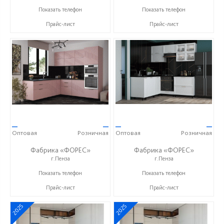
+7 (8412) 73-85-16
+7 (8412) 73-85-16
Показать телефон
Показать телефон
Прайс-лист
Прайс-лист
—
—
—
—
Оптовая
Розничная
Оптовая
Розничная
Фабрика «ФОРЕС»
Фабрика «ФОРЕС»
г.Пенза
г.Пенза
+7 (8412) 73-85-16
+7 (8412) 73-85-16
Показать телефон
Показать телефон
Прайс-лист
Прайс-лист
2025
2025