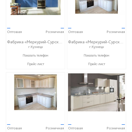
—
—
—
—
Оптовая
Розничная
Оптовая
Розничная
Фабрика «Меркурий-Сурский»
Фабрика «Меркурий-Сурский»
г.Кузнецк
г.Кузнецк
+7 (8415) 73-05-06
+7 (8415) 73-05-06
Показать телефон
Показать телефон
Прайс-лист
Прайс-лист
—
—
—
—
Оптовая
Розничная
Оптовая
Розничная