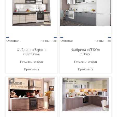
—
—
—
—
Оптовая
Розничная
Оптовая
Розничная
Фабрика «Зарон»
Фабрика «ЛЕКО»
г.Богословка
г.Пенза
+7 (8412) 21-50-66
+7 (800) 222-93-90
Показать телефон
Показать телефон
Прайс-лист
Прайс-лист