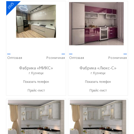
2025
—
—
—
—
Оптовая
Розничная
Оптовая
Розничная
Фабрика «МИКС»
Фабрика «Люкс-С»
г.Кузнецк
г.Кузнецк
+7 (937) 423-36-37
+ 7 (999) 748-11-11
Показать телефон
Показать телефон
Прайс-лист
Прайс-лист