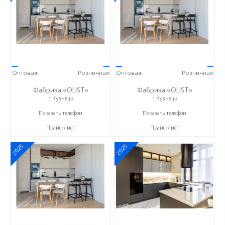
—
—
—
—
Оптовая
Розничная
Оптовая
Розничная
Фабрика «OLIST»
Фабрика «OLIST»
г.Кузнецк
г.Кузнецк
+7 937 412 77 79
+7 937 412 77 79
Показать телефон
Показать телефон
Прайс-лист
Прайс-лист
2025
2025