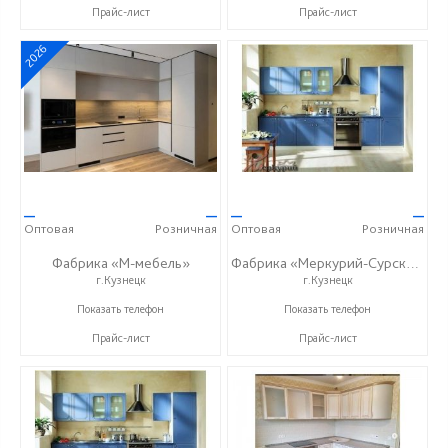
Прайс-лист
Прайс-лист
2026
—
—
—
—
Оптовая
Розничная
Оптовая
Розничная
Фабрика «М-мебель»
Фабрика «Меркурий-Сурский»
г.Кузнецк
г.Кузнецк
+7 (902) 349-19-19
+7 (8415) 73-05-06
Показать телефон
Показать телефон
Прайс-лист
Прайс-лист