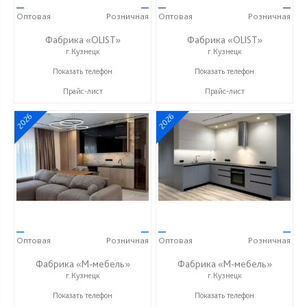
—
—
—
—
Оптовая
Розничная
Оптовая
Розничная
Фабрика «OLIST»
Фабрика «OLIST»
г.Кузнецк
г.Кузнецк
+7 937 412 77 79
+7 937 412 77 79
Показать телефон
Показать телефон
Прайс-лист
Прайс-лист
2026
2026
—
—
—
—
Оптовая
Розничная
Оптовая
Розничная
Фабрика «М-мебель»
Фабрика «М-мебель»
г.Кузнецк
г.Кузнецк
+7 (902) 349-19-19
+7 (902) 349-19-19
Показать телефон
Показать телефон