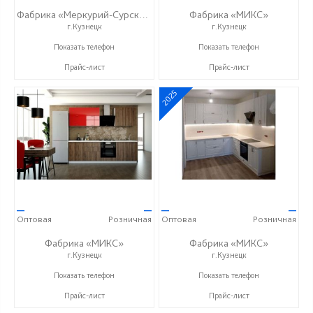
Фабрика «Меркурий-Сурский»
Фабрика «МИКС»
г.Кузнецк
г.Кузнецк
+7 (8415) 73-05-06
+7 (937) 423-36-37
Показать телефон
Показать телефон
Прайс-лист
Прайс-лист
2025
—
—
—
—
Оптовая
Розничная
Оптовая
Розничная
Фабрика «МИКС»
Фабрика «МИКС»
г.Кузнецк
г.Кузнецк
+7 (937) 423-36-37
+7 (937) 423-36-37
Показать телефон
Показать телефон
Прайс-лист
Прайс-лист