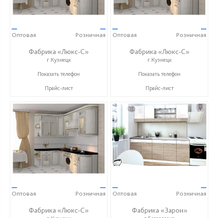
—
—
—
—
Оптовая
Розничная
Оптовая
Розничная
Фабрика «Люкс-С»
Фабрика «Люкс-С»
г.Кузнецк
г.Кузнецк
+ 7 (999) 748-11-11
+ 7 (999) 748-11-11
Показать телефон
Показать телефон
Прайс-лист
Прайс-лист
—
—
—
—
Оптовая
Розничная
Оптовая
Розничная
Фабрика «Люкс-С»
Фабрика «Зарон»