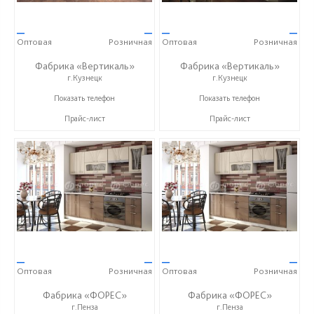
—
—
—
—
Оптовая
Розничная
Оптовая
Розничная
Фабрика «Вертикаль»
Фабрика «Вертикаль»
г.Кузнецк
г.Кузнецк
+7 (927) 38-059-88
+7 (927) 38-059-88
Показать телефон
Показать телефон
Прайс-лист
Прайс-лист
—
—
—
—
Оптовая
Розничная
Оптовая
Розничная
Фабрика «ФОРЕС»
Фабрика «ФОРЕС»
г.Пенза
г.Пенза