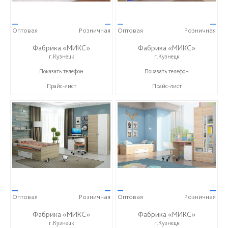
—
—
—
—
Оптовая
Розничная
Оптовая
Розничная
Фабрика «МИКС»
Фабрика «МИКС»
г.Кузнецк
г.Кузнецк
+7 (937) 423-36-37
+7 (937) 423-36-37
Показать телефон
Показать телефон
Прайс-лист
Прайс-лист
—
—
—
—
Оптовая
Розничная
Оптовая
Розничная
Фабрика «МИКС»
Фабрика «МИКС»
г.Кузнецк
г.Кузнецк