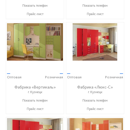
+7 (937) 423-36-37
+7 (937) 423-36-37
Показать телефон
Показать телефон
Прайс-лист
Прайс-лист
—
—
—
—
Оптовая
Розничная
Оптовая
Розничная
Фабрика «Вертикаль»
Фабрика «Люкс-С»
г.Кузнецк
г.Кузнецк
+7 (927) 38-059-88
+ 7 (999) 748-11-11
Показать телефон
Показать телефон
Прайс-лист
Прайс-лист