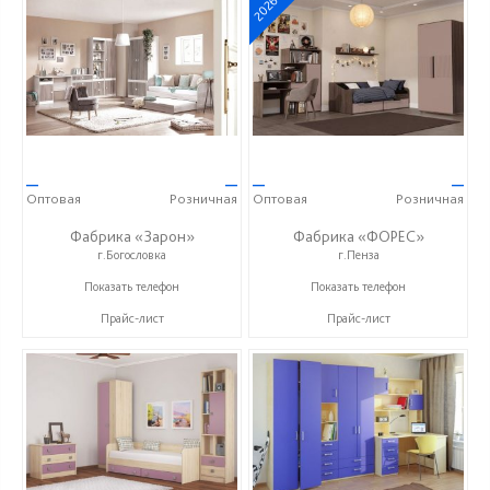
2026
—
—
—
—
Оптовая
Розничная
Оптовая
Розничная
Фабрика «Зарон»
Фабрика «ФОРЕС»
г.Богословка
г.Пенза
+7 (8412) 21-50-66
+7 (8412) 73-85-16
Показать телефон
Показать телефон
Прайс-лист
Прайс-лист