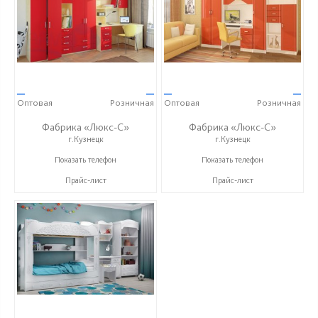
—
—
—
—
Оптовая
Розничная
Оптовая
Розничная
Фабрика «Люкс-С»
Фабрика «Люкс-С»
г.Кузнецк
г.Кузнецк
+ 7 (999) 748-11-11
+ 7 (999) 748-11-11
Показать телефон
Показать телефон
Прайс-лист
Прайс-лист