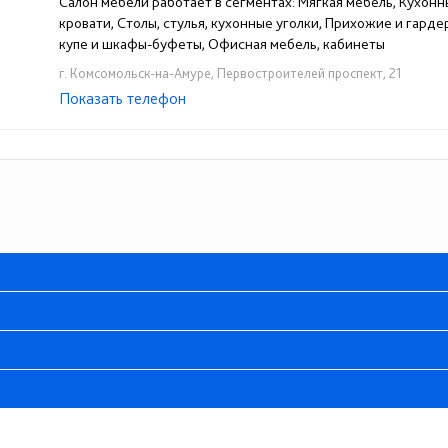
Салон мебели работает в сегментах: Мягкая мебель, Кухонн
кровати, Столы, стулья, кухонные уголки, Прихожие и гард
купе и шкафы-буфеты, Офисная мебель, кабинеты
г. Комсомольск-на-Амуре, Первостроителей проспект, 21
Показать телефон
+7-962-297-51-07
+7(4217)51-51-07
☎
☎