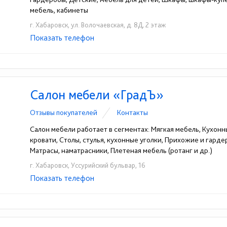
мебель, кабинеты
г. Хабаровск, ул. Волочаевская, д. 8Д, 2 этаж
Показать телефон
+7 (924) 403-88-13
☎
Салон мебели «ГрадЪ»
Отзывы покупателей
Контакты
Салон мебели работает в сегментах: Мягкая мебель, Кухонн
кровати, Столы, стулья, кухонные уголки, Прихожие и гарде
Матрасы, наматрасники, Плетеная мебель (ротанг и др.)
г. Хабаровск, Уссурийский бульвар, 16
Показать телефон
+7(4212)22-31-82
☎