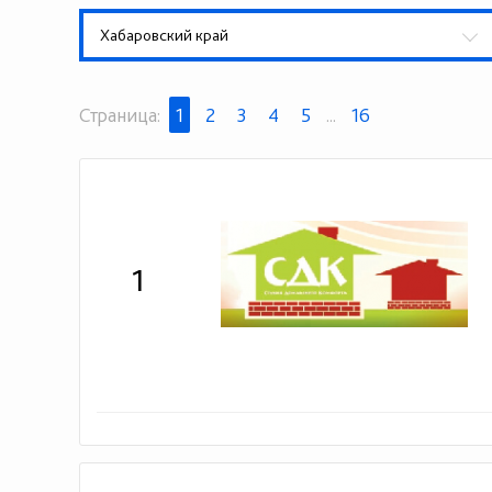
Хабаровский край
Страница:
1
2
3
4
5
...
16
1