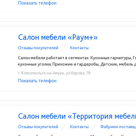
Показать телефон
+7(4212)47-11-57
☎
Салон мебели «Раум+»
Отзывы покупателей
Контакты
Салон мебели работает в сегментах: Кухонные гарнитуры, Го
кухонные уголки, Прихожие и гардеробы, Детские, мебель
г. Комсомольск-на-Амуре, ул.Кирова, 18
Показать телефон
+7(4217)51-77-51
☎
Салон мебели «Территория мебе
Отзывы покупателей
Контакты
Фабрики-поставщ