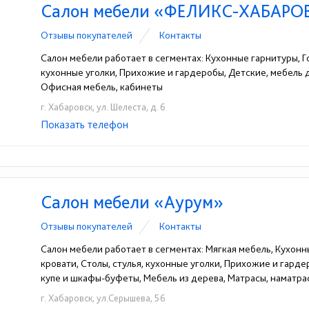
Салон мебели «ФЕЛИКС-ХАБАРО
Отзывы покупателей
Контакты
Салон мебели работает в сегментах: Кухонные гарнитуры, Го
кухонные уголки, Прихожие и гардеробы, Детские, мебель
Офисная мебель, кабинеты
г. Хабаровск, ул. Шелеста, д. 6
Показать телефон
+7 (4212) 77-67-22
+7 (4212) 47-07-07
☎
☎
Салон мебели «Аурум»
Отзывы покупателей
Контакты
Салон мебели работает в сегментах: Мягкая мебель, Кухонн
кровати, Столы, стулья, кухонные уголки, Прихожие и гард
купе и шкафы-буфеты, Мебель из дерева, Матрасы, наматра
г. Хабаровск, ул.Серышева, 56