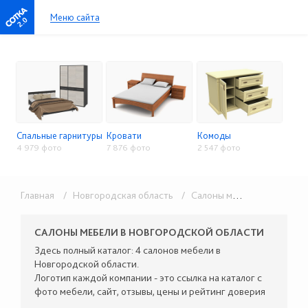
Меню сайта
2.0
Спальные гарнитуры
Кровати
Комоды
4 979 фото
7 876 фото
2 547 фото
Главная
/ Новгородская область
/ Салоны мебели
/ Спальни
САЛОНЫ МЕБЕЛИ В НОВГОРОДСКОЙ ОБЛАСТИ
Здесь полный каталог: 4 салонов мебели в
Новгородской области.
Логотип каждой компании - это ссылка на каталог с
фото мебели, сайт, отзывы, цены и рейтинг доверия