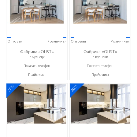
—
—
—
—
Оптовая
Розничная
Оптовая
Розничная
Фабрика «OLIST»
Фабрика «OLIST»
г.Кузнецк
г.Кузнецк
+7 937 412 77 79
+7 937 412 77 79
Показать телефон
Показать телефон
Прайс-лист
Прайс-лист
2025
2025
—
—
—
—