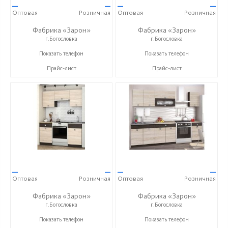
—
—
—
—
Оптовая
Розничная
Оптовая
Розничная
Фабрика «Зарон»
Фабрика «Зарон»
г.Богословка
г.Богословка
+7 (8412) 21-50-66
+7 (8412) 21-50-66
Показать телефон
Показать телефон
Прайс-лист
Прайс-лист
—
—
—
—
Оптовая
Розничная
Оптовая
Розничная
Фабрика «Зарон»
Фабрика «Зарон»
г.Богословка
г.Богословка
+7 (8412) 21-50-66
+7 (8412) 21-50-66
Показать телефон
Показать телефон