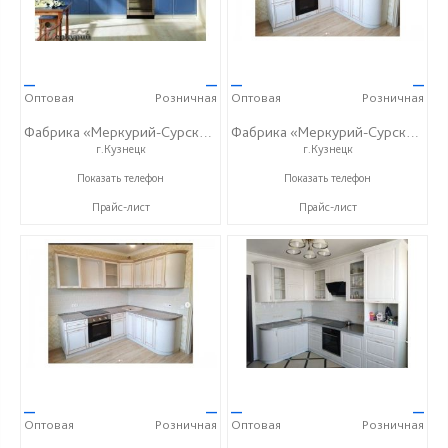
—
—
—
—
Оптовая
Розничная
Оптовая
Розничная
Фабрика «Меркурий-Сурский»
Фабрика «Меркурий-Сурский»
г.Кузнецк
г.Кузнецк
+7 (8415) 73-05-06
+7 (8415) 73-05-06
Показать телефон
Показать телефон
Прайс-лист
Прайс-лист
—
—
—
—
Оптовая
Розничная
Оптовая
Розничная