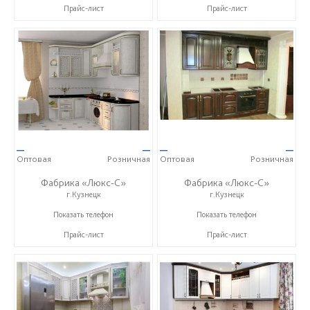
Прайс-лист
Прайс-лист
—
—
—
—
Оптовая
Розничная
Оптовая
Розничная
Фабрика «Люкс-С»
Фабрика «Люкс-С»
г.Кузнецк
г.Кузнецк
+ 7 (999) 748-11-11
+ 7 (999) 748-11-11
Показать телефон
Показать телефон
Прайс-лист
Прайс-лист