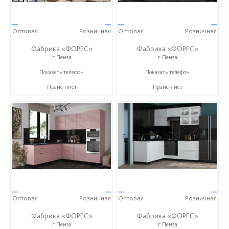
—
—
—
—
Оптовая
Розничная
Оптовая
Розничная
Фабрика «ФОРЕС»
Фабрика «ФОРЕС»
г.Пенза
г.Пенза
+7 (8412) 73-85-16
+7 (8412) 73-85-16
Показать телефон
Показать телефон
Прайс-лист
Прайс-лист
—
—
—
—
Оптовая
Розничная
Оптовая
Розничная
Фабрика «ФОРЕС»
Фабрика «ФОРЕС»
г.Пенза
г.Пенза