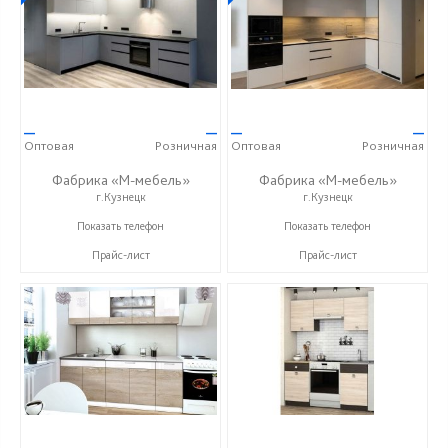
—
—
—
—
Оптовая
Розничная
Оптовая
Розничная
Фабрика «М-мебель»
Фабрика «М-мебель»
г.Кузнецк
г.Кузнецк
+7 (902) 349-19-19
+7 (902) 349-19-19
Показать телефон
Показать телефон
Прайс-лист
Прайс-лист