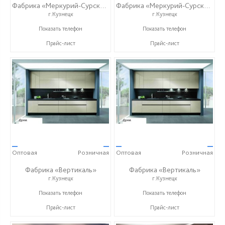
Фабрика «Меркурий-Сурский»
Фабрика «Меркурий-Сурский»
г.Кузнецк
г.Кузнецк
+7 (8415) 73-05-06
+7 (8415) 73-05-06
Показать телефон
Показать телефон
Прайс-лист
Прайс-лист
—
—
—
—
Оптовая
Розничная
Оптовая
Розничная
Фабрика «Вертикаль»
Фабрика «Вертикаль»
г.Кузнецк
г.Кузнецк
+7 (927) 38-059-88
+7 (927) 38-059-88
Показать телефон
Показать телефон
Прайс-лист
Прайс-лист