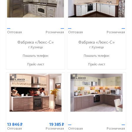
—
—
—
—
Оптовая
Розничная
Оптовая
Розничная
Фабрика «Люкс-С»
Фабрика «Люкс-С»
г.Кузнецк
г.Кузнецк
+ 7 (999) 748-11-11
+ 7 (999) 748-11-11
Показать телефон
Показать телефон
Прайс-лист
Прайс-лист
13 846
Р
19 385
Р
—
—
Оптовая
Розничная
Оптовая
Розничная