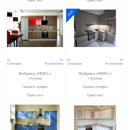
Прайс-лист
Прайс-лист
2025
—
—
—
—
Оптовая
Розничная
Оптовая
Розничная
Фабрика «МИКС»
Фабрика «МИКС»
г.Кузнецк
г.Кузнецк
+7 (937) 423-36-37
+7 (937) 423-36-37
Показать телефон
Показать телефон
Прайс-лист
Прайс-лист