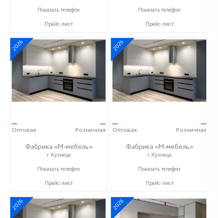
+7 (8412) 73-85-16
+7 (8412) 73-85-16
Показать телефон
Показать телефон
Прайс-лист
Прайс-лист
2026
2026
—
—
—
—
Оптовая
Розничная
Оптовая
Розничная
Фабрика «М-мебель»
Фабрика «М-мебель»
г.Кузнецк
г.Кузнецк
+7 (902) 349-19-19
+7 (902) 349-19-19
Показать телефон
Показать телефон
Прайс-лист
Прайс-лист
2026
2026