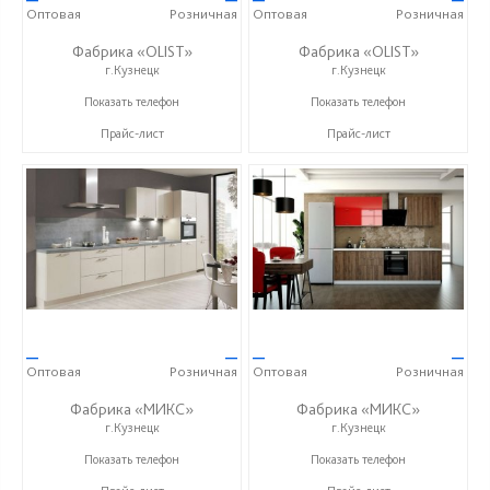
Оптовая
Розничная
Оптовая
Розничная
Фабрика «OLIST»
Фабрика «OLIST»
г.Кузнецк
г.Кузнецк
+7 937 412 77 79
+7 937 412 77 79
Показать телефон
Показать телефон
Прайс-лист
Прайс-лист
—
—
—
—
Оптовая
Розничная
Оптовая
Розничная
Фабрика «МИКС»
Фабрика «МИКС»
г.Кузнецк
г.Кузнецк
+7 (937) 423-36-37
+7 (937) 423-36-37
Показать телефон
Показать телефон