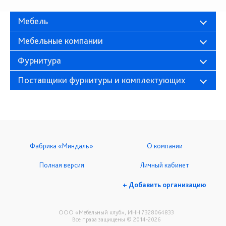
Мебель
Мебельные компании
Фурнитура
Поставщики фурнитуры и комплектующих
Фабрика «Миндаль»
О компании
Полная версия
Личный кабинет
+ Добавить организацию
ООО «Мебельный клуб», ИНН 7328064833
Все права защищены © 2014-2026