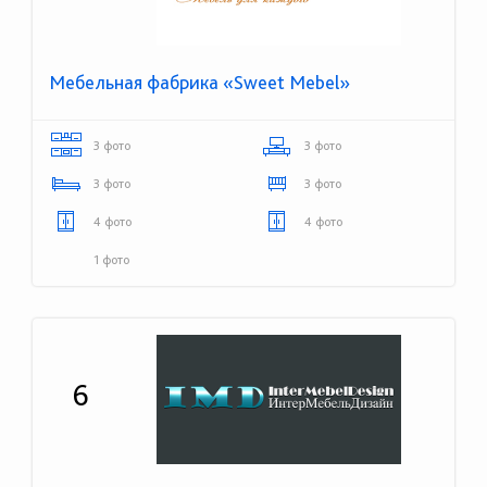
Мебельная фабрика «Sweet Mebel»
3 фото
3 фото
3 фото
3 фото
4 фото
4 фото
1 фото
6