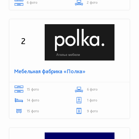
6 фото
2 фото
2
Мебельная фабрика «Полка»
15 фото
6 фото
14 фото
1 фото
15 фото
9 фото