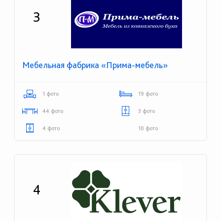
3
Мебельная фабрика «Прима-мебель»
1 фото
19 фото
44 фото
3 фото
4 фото
10 фото
4