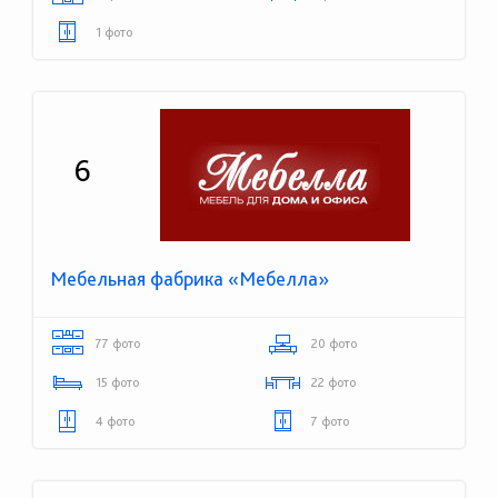
1 фото
6
Мебельная фабрика «Мебелла»
77 фото
20 фото
15 фото
22 фото
4 фото
7 фото