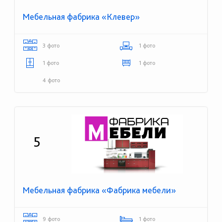
Мебельная фабрика «Клевер»
3 фото
1 фото
1 фото
1 фото
4 фото
5
Мебельная фабрика «Фабрика мебели»
9 фото
1 фото