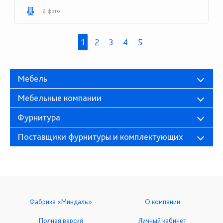
2 фото
1
2
3
4
5
Мебель
Мебельные компании
Фурнитура
Поставщики фурнитуры и комплектующих
Фабрика «Миндаль»
О компании
Полная версия
Личный кабинет