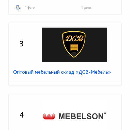
1 фото
1 фото
3
Оптовый мебельный склад «ДСВ-Мебель»
4