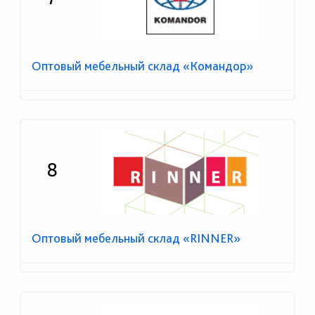
Оптовый мебельный склад «Командор»
8
Оптовый мебельный склад «RINNER»