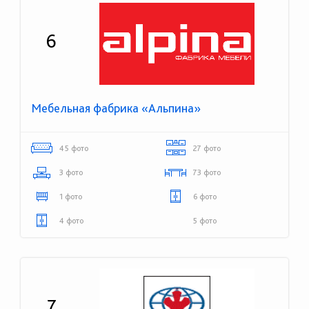
6
Мебельная фабрика «Альпина»
45 фото
27 фото
3 фото
73 фото
1 фото
6 фото
4 фото
5 фото
7