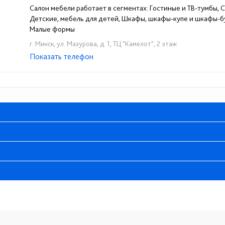
Салон мебели работает в сегментах: Гостиные и ТВ-тумбы, Сп
Детские, мебель для детей, Шкафы, шкафы-купе и шкафы-бу
Малые формы
г. Минск, ул. Мазурова, д. 1, ТЦ "Камелот", 2 этаж
Показать телефон
+375 (29) 610-22-44
☎