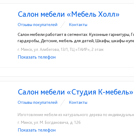
Салон мебели «Мебель Холл»
Отзывы покупателей
Контакты
Салон мебели работает в сегментах: Кухонные гарнитуры, Г
гардеробы, Детские, мебель для детей, Шкафы, шкафы-куп
г. Минск, ул. Алибегова, 13/1, ТЦ «ТАИР», 2 этаж
Показать телефон
+375 (29) 175-31-15
+375 (17) 396-98-66
☎
☎
Салон мебели «Студия К-мебель»
Отзывы покупателей
Контакты
Изготовление мебели из натурального дерева по индивидуальн
г. Минск, ул. М. Богдановича, д. 126
Показать телефон
+375 (29) 390-70-40
+375 (44) 710-59-95
☎
☎