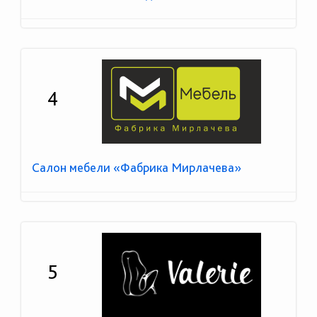
4
Салон мебели «Фабрика Мирлачева»
5