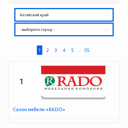
Алтайский край
- выберите город -
1
2
3
4
5
...
55
1
Салон мебели «RADO»