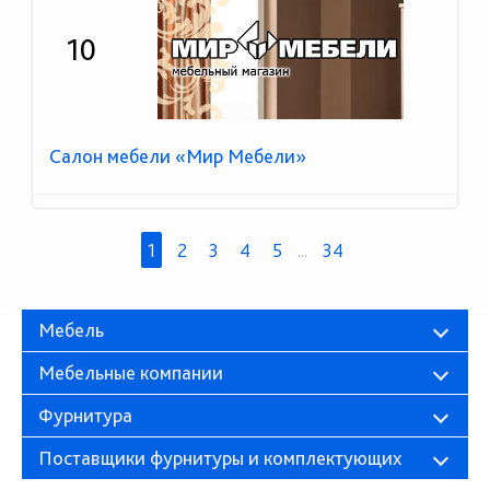
10
Салон мебели «Мир Мебели»
1
2
3
4
5
...
34
Мебель
Мебельные компании
Фурнитура
Поставщики фурнитуры и комплектующих