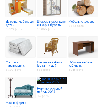
Детские, мебель для
Шкафы, шкафы-купе
Мебель из дерева
детей
и шкафы-буфеты
2 543 фото
9 029 фото
10 088 фото
Матрасы,
Плетеная мебель
Офисная мебель,
наматрасники
(ротанг и др.)
кабинеты
6 599 фото
588 фото
3 215 фото
Новинки офисной
мебели 2025
34 фото
Малые формы
7 317 фото