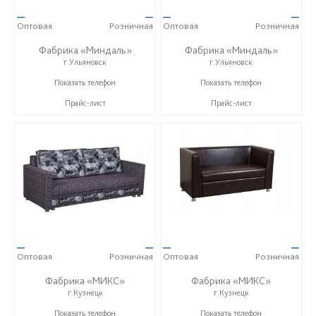
—
—
—
—
Оптовая
Розничная
Оптовая
Розничная
Фабрика «Миндаль»
Фабрика «Миндаль»
г.Ульяновск
г.Ульяновск
+7 (927) 630-62-82
+7 (927) 630-62-82
Показать телефон
Показать телефон
Прайс-лист
Прайс-лист
—
—
—
—
Оптовая
Розничная
Оптовая
Розничная
Фабрика «МИКС»
Фабрика «МИКС»
г.Кузнецк
г.Кузнецк
+7 (937) 423-36-37
+7 (937) 423-36-37
Показать телефон
Показать телефон