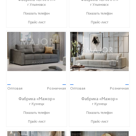
г.Ульяновск
г.Ульяновск
+7 (996) 219-29-77
+7 (996) 219-29-77
Показать телефон
Показать телефон
Прайс-лист
Прайс-лист
—
—
—
—
Оптовая
Розничная
Оптовая
Розничная
Фабрика «Мажор»
Фабрика «Мажор»
г.Кузнецк
г.Кузнецк
+7 (999) 611-98-99
+7 (999) 611-98-99
Показать телефон
Показать телефон
Прайс-лист
Прайс-лист