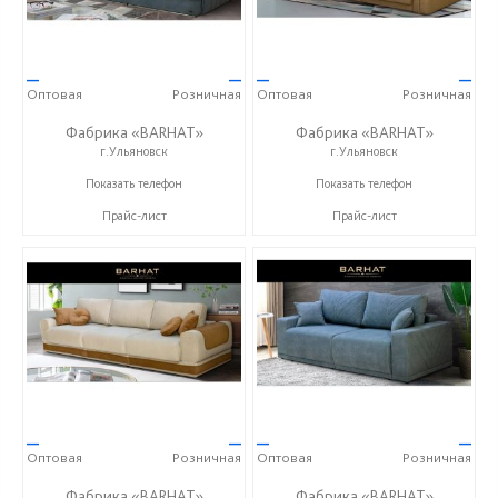
—
—
—
—
Оптовая
Розничная
Оптовая
Розничная
Фабрика «BARHAT»
Фабрика «BARHAT»
г.Ульяновск
г.Ульяновск
+7 (996) 219-29-77
+7 (996) 219-29-77
Показать телефон
Показать телефон
Прайс-лист
Прайс-лист
—
—
—
—
Оптовая
Розничная
Оптовая
Розничная
Фабрика «BARHAT»
Фабрика «BARHAT»