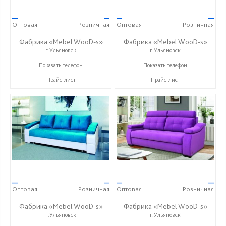
—
—
—
—
Оптовая
Розничная
Оптовая
Розничная
Фабрика «Mebel WooD-s»
Фабрика «Mebel WooD-s»
г.Ульяновск
г.Ульяновск
+7 (906) 140-08-08
+7 (906) 140-08-08
Показать телефон
Показать телефон
Прайс-лист
Прайс-лист
—
—
—
—
Оптовая
Розничная
Оптовая
Розничная
Фабрика «Mebel WooD-s»
Фабрика «Mebel WooD-s»
г.Ульяновск
г.Ульяновск