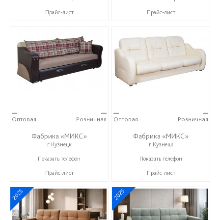
Прайс-лист
Прайс-лист
—
—
—
—
Оптовая
Розничная
Оптовая
Розничная
Фабрика «МИКС»
Фабрика «МИКС»
г.Кузнецк
г.Кузнецк
+7 (937) 423-36-37
+7 (937) 423-36-37
Показать телефон
Показать телефон
Прайс-лист
Прайс-лист
2025
2025