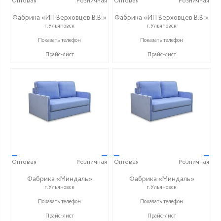
Оптовая
Розничная
Оптовая
Розничная
Фабрика «ИП Верховцев В.В.»
Фабрика «ИП Верховцев В.В.»
г.Ульяновск
г.Ульяновск
8-987-637-27-82
8-987-637-27-82
Показать телефон
Показать телефон
Прайс-лист
Прайс-лист
—
—
—
—
Оптовая
Розничная
Оптовая
Розничная
Фабрика «Миндаль»
Фабрика «Миндаль»
г.Ульяновск
г.Ульяновск
+7 (927) 630-62-82
+7 (927) 630-62-82
Показать телефон
Показать телефон
Прайс-лист
Прайс-лист