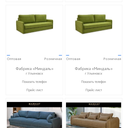
—
—
—
—
Оптовая
Розничная
Оптовая
Розничная
Фабрика «Миндаль»
Фабрика «Миндаль»
г.Ульяновск
г.Ульяновск
+7 (927) 630-62-82
+7 (927) 630-62-82
Показать телефон
Показать телефон
Прайс-лист
Прайс-лист