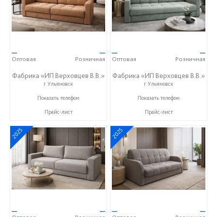
—
—
—
—
Оптовая
Розничная
Оптовая
Розничная
Фабрика «ИП Верховцев В.В.»
Фабрика «ИП Верховцев В.В.»
г.Ульяновск
г.Ульяновск
8-987-637-27-82
8-987-637-27-82
Показать телефон
Показать телефон
Прайс-лист
Прайс-лист
2025
2025
—
—
—
—