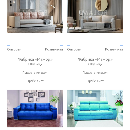
—
—
—
—
Оптовая
Розничная
Оптовая
Розничная
Фабрика «Мажор»
Фабрика «Мажор»
г.Кузнецк
г.Кузнецк
+7 (999) 611-98-99
+7 (999) 611-98-99
Показать телефон
Показать телефон
Прайс-лист
Прайс-лист