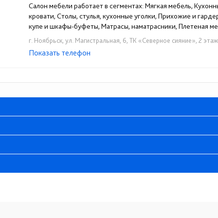
Салон мебели работает в сегментах: Мягкая мебель, Кухонн
кровати, Столы, стулья, кухонные уголки, Прихожие и гард
купе и шкафы-буфеты, Матрасы, наматрасники, Плетеная меб
г. Ноябрьск, ул. Магистральная, 6, ТК «Северное сияние», 2 эта
Показать телефон
+7 922-286-30-00
+7 922-090-19-01
☎
☎