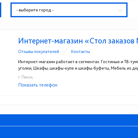
- выберите город -
Интернет-магазин «Стол заказо
Отзывы покупателей
Контакты
Интернет-магазин работает в сегментах: Гостиные и ТВ-тумб
уголки, Шкафы, шкафы-купе и шкафы-буфеты, Мебель из де
г. Пинск,
Показать телефон
+375 (29) 959-63-75
+375 (29) 825-74-38
☎
☎