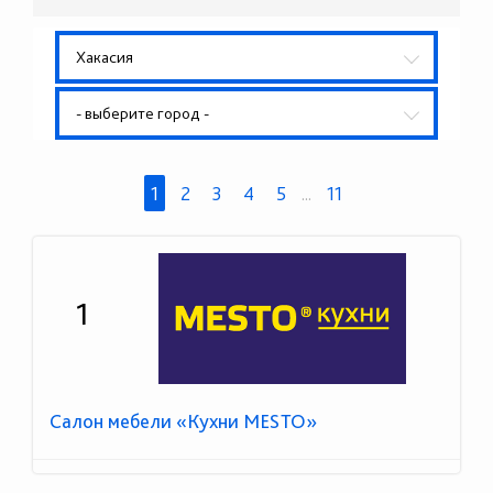
Хакасия
- выберите город -
1
2
3
4
5
...
11
1
Салон мебели «Кухни MESTO»