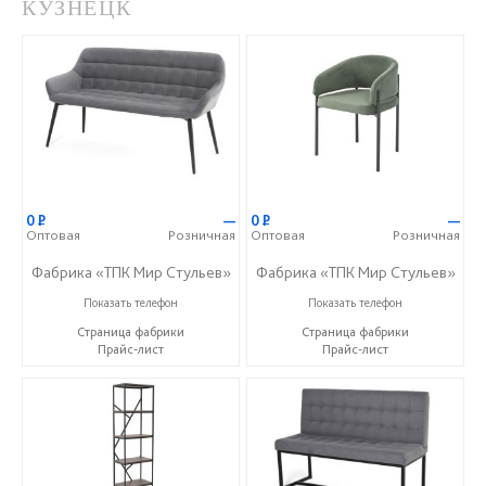
КУЗНЕЦК
0
Р
—
0
Р
—
Оптовая
Розничная
Оптовая
Розничная
Фабрика «ТПК Мир Стульев»
Фабрика «ТПК Мир Стульев»
8 (927) 648-00-04
8 (927) 648-00-04
Показать телефон
Показать телефон
Страница фабрики
Страница фабрики
Прайс-лист
Прайс-лист