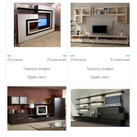
—
—
—
—
Оптовая
Розничная
Оптовая
Розничная
+7 (351) 777-13-99
+7 (351) 777-13-99
Показать телефон
Показать телефон
Прайс-лист
Прайс-лист