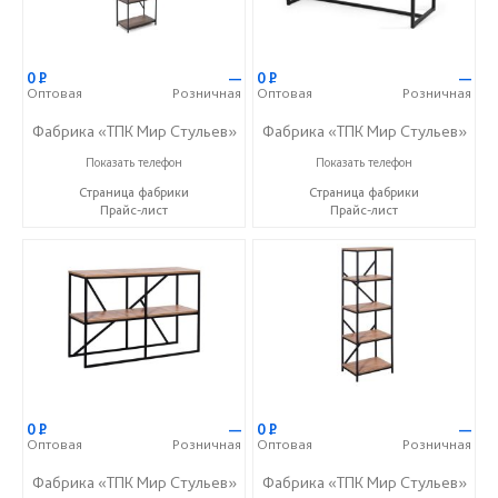
0
Р
—
0
Р
—
Оптовая
Розничная
Оптовая
Розничная
Фабрика «ТПК Мир Стульев»
Фабрика «ТПК Мир Стульев»
8 (927) 648-00-04
8 (927) 648-00-04
Показать телефон
Показать телефон
Страница фабрики
Страница фабрики
Прайс-лист
Прайс-лист
0
Р
—
0
Р
—
Оптовая
Розничная
Оптовая
Розничная
Фабрика «ТПК Мир Стульев»
Фабрика «ТПК Мир Стульев»