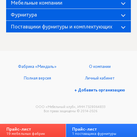
Мебельные компании
Фурнитура
Поставщики фурнитуры и комплектующих
Фабрика «Миндаль»
О компании
Полная версия
Личный кабинет
+ Добавить организацию
ООО «Мебельный клуб», ИНН 7328064833
Все права защищены © 2014-2026
Прайс-лист
Прайс-лист
19 мебельных фабрик
1 поставщика фурнитуры