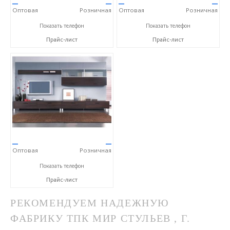
—
—
—
—
Оптовая
Розничная
Оптовая
Розничная
+7 (351) 777-13-99
+7 (351) 777-13-99
Показать телефон
Показать телефон
Прайс-лист
Прайс-лист
—
—
Оптовая
Розничная
+7 (351) 777-13-99
Показать телефон
Прайс-лист
РЕКОМЕНДУЕМ НАДЕЖНУЮ
ФАБРИКУ ТПК МИР СТУЛЬЕВ , Г.