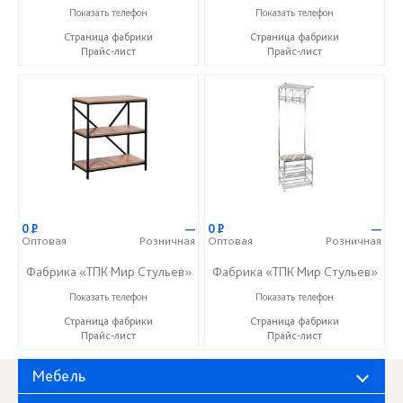
8 (927) 648-00-04
8 (927) 648-00-04
Показать телефон
Показать телефон
Страница фабрики
Страница фабрики
Прайс-лист
Прайс-лист
0
Р
—
0
Р
—
Оптовая
Розничная
Оптовая
Розничная
Фабрика «ТПК Мир Стульев»
Фабрика «ТПК Мир Стульев»
8 (927) 648-00-04
8 (927) 648-00-04
Показать телефон
Показать телефон
Страница фабрики
Страница фабрики
Прайс-лист
Прайс-лист
Мебель