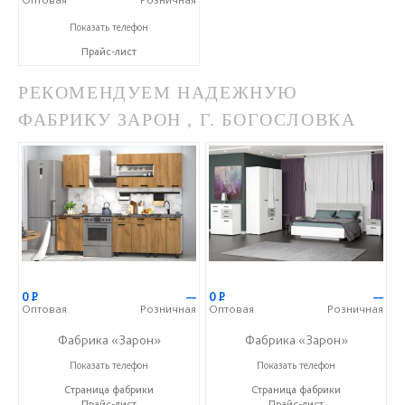
+7 (351) 777-13-99
Показать телефон
Прайс-лист
РЕКОМЕНДУЕМ НАДЕЖНУЮ
ФАБРИКУ ЗАРОН , Г. БОГОСЛОВКА
0
Р
—
0
Р
—
Оптовая
Розничная
Оптовая
Розничная
Фабрика «Зарон»
Фабрика «Зарон»
+7 (8412) 21-50-66
+7 (8412) 21-50-66
Показать телефон
Показать телефон
Страница фабрики
Страница фабрики
Прайс-лист
Прайс-лист