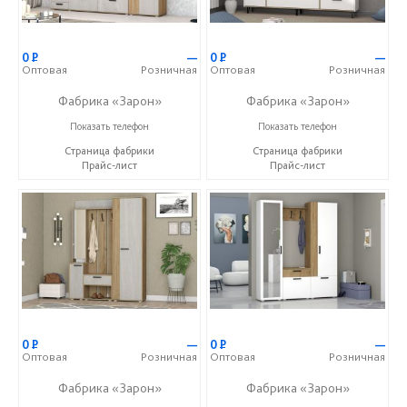
0
Р
—
0
Р
—
Оптовая
Розничная
Оптовая
Розничная
Фабрика «Зарон»
Фабрика «Зарон»
+7 (8412) 21-50-66
+7 (8412) 21-50-66
Показать телефон
Показать телефон
Страница фабрики
Страница фабрики
Прайс-лист
Прайс-лист
0
Р
—
0
Р
—
Оптовая
Розничная
Оптовая
Розничная
Фабрика «Зарон»
Фабрика «Зарон»