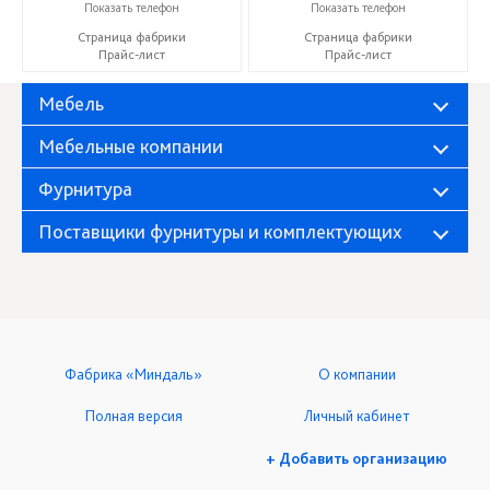
+7 (8412) 21-50-66
+7 (8412) 21-50-66
Показать телефон
Показать телефон
Страница фабрики
Страница фабрики
Прайс-лист
Прайс-лист
Мебель
Мебельные компании
Фурнитура
Поставщики фурнитуры и комплектующих
Фабрика «Миндаль»
О компании
Полная версия
Личный кабинет
+ Добавить организацию