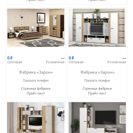
0
Р
—
0
Р
—
Оптовая
Розничная
Оптовая
Розничная
Фабрика «Зарон»
Фабрика «Зарон»
+7 (8412) 21-50-66
+7 (8412) 21-50-66
Показать телефон
Показать телефон
Страница фабрики
Страница фабрики
Прайс-лист
Прайс-лист