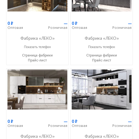
0
Р
—
0
Р
—
Оптовая
Розничная
Оптовая
Розничная
Фабрика «ЛЕКО»
Фабрика «ЛЕКО»
+7 (800) 222-93-90
+7 (800) 222-93-90
Показать телефон
Показать телефон
Страница фабрики
Страница фабрики
Прайс-лист
Прайс-лист
0
Р
—
0
Р
—
Оптовая
Розничная
Оптовая
Розничная
Фабрика «ЛЕКО»
Фабрика «ЛЕКО»