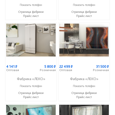
+7 (800) 222-93-90
+7 (800) 222-93-90
Показать телефон
Показать телефон
Страница фабрики
Страница фабрики
Прайс-лист
Прайс-лист
4 141
Р
5 800
Р
22 499
Р
31 500
Р
Оптовая
Розничная
Оптовая
Розничная
Фабрика «ЛЕКО»
Фабрика «ЛЕКО»
+7 (800) 222-93-90
+7 (800) 222-93-90
Показать телефон
Показать телефон
Страница фабрики
Страница фабрики
Прайс-лист
Прайс-лист