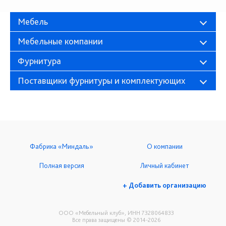
Мебель
Мебельные компании
Фурнитура
Поставщики фурнитуры и комплектующих
Фабрика «Миндаль»
О компании
Полная версия
Личный кабинет
+ Добавить организацию
ООО «Мебельный клуб», ИНН 7328064833
Все права защищены © 2014-2026