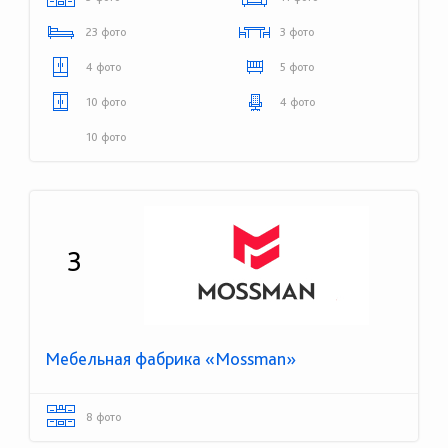
23 фото
3 фото
4 фото
5 фото
10 фото
4 фото
10 фото
3
Мебельная фабрика «Mossman»
8 фото