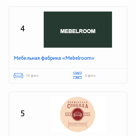
4
Мебельная фабрика «Мebelroom»
10 фото
6 фото
5