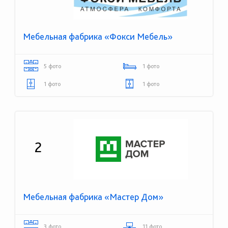
Мебельная фабрика «Фокси Мебель»
5 фото
1 фото
1 фото
1 фото
2
Мебельная фабрика «Мастер Дом»
3 фото
11 фото