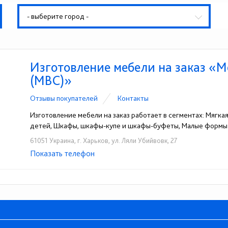
- выберите город -
Изготовление мебели на заказ «
(МВС)»
Отзывы покупателей
Контакты
Изготовление мебели на заказ работает в сегментах: Мягкая
детей, Шкафы, шкафы-купе и шкафы-буфеты, Малые формы
61051 Украина, г. Харьков, ул. Ляли Убийвовк, 27
Показать телефон
+38 (057) 632-07-61
+38 (050) 370-44-75
+
☎
☎
☎