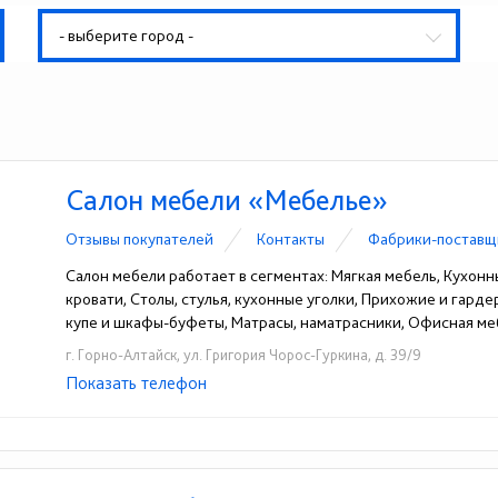
- выберите город -
Салон мебели «Мебелье»
Отзывы покупателей
Контакты
Фабрики-поставщ
Салон мебели работает в сегментах: Мягкая мебель, Кухонн
кровати, Столы, стулья, кухонные уголки, Прихожие и гард
купе и шкафы-буфеты, Матрасы, наматрасники, Офисная ме
г. Горно-Алтайск, ул. Григория Чорос-Гуркина, д. 39/9
Показать телефон
+7-923-662-40-78
☎