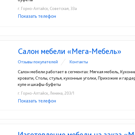
г. Горно-Алтайск, Советская, 33а
Показать телефон
+7(38849)2-28-39
☎
Салон мебели «Мега-Мебель»
Отзывы покупателей
Контакты
Салон мебели работает в сегментах: Мягкая мебель, Кухонн
кровати, Столы, стулья, кухонные уголки, Прихожие и гард
купе и шкафы-буфеты
г. Горно-Алтайск, Ленина, 203/1
Показать телефон
+7-929-390-95-55
☎
Изготовление мебели на заказ «