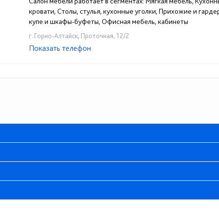
Салон мебели работает в сегментах: Мягкая мебель, Кухонн
кровати, Столы, стулья, кухонные уголки, Прихожие и гард
купе и шкафы-буфеты, Офисная мебель, кабинеты
г. Горно-Алтайск, Проточная, 12/2
Показать телефон
+7-923-663-12-55
☎